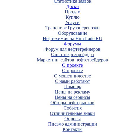
Статистика заявок
Доски
Продам
Куплю
Услуги
Транспорт.Грузоперевозки
Оборудование
Нефтехимия на HimTrade.RU
Форумы
Форум для нефтетрейдеров
Опыт нефтетрейдера
Маркетинг сайтов нефтетрейдеров
О проекте
О проекте
О мошенничестве
С нами работают
Помощь
Цены на рекламу
Цены на сервисы
Обзоры нефтерынков
События
Отличительные знаки
Опросы
Письмо администрации
Контакты