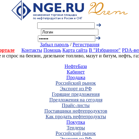
Забыл пароль
/
Регистрация
ортале
Контакты
Помощь
Карта сайта
В "Избранное"
PDA-ве
 спрос на бензин, дизельное топливо, мазут и битум, нефть, г
НефтеБаза
Кабинет
Продажа
Российский рынок
Экспорт из РФ
Горящие предложения
Предложения на сегодня
Прайс-листы
Поставщики нефтепродуктов
Как продать нефтепродукты
Покупка
Тендеры
Российский рынок
Экспорт из РФ