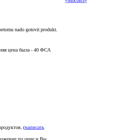
«Мосойл»
poetomu nado gotovii produkt.
дняя цена была - 40 ФСА
родуктов. (
написать
ложение по цене и Вы