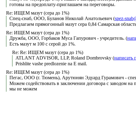
готовы на предоплату-приглашаем на переговоры.
Re: ИЩЕМ мазут (сера до 1%)
Спец-снаб, ООО, Буланов Николай Анатольевич (
spez-snab
Предлагаем прямогонный мазут сера 0,84 Самарская област
Re: ИЩЕМ мазут (сера до 1%)
Дружба, ООО, Горбаков Муса Гапурович - учредитель. (
нап
Есть мазут м 100 с серой до 1%.
Re: Re: ИЩЕМ мазут (сера до 1%)
ATLANT ADVISOR, LLP, Roland Dombrovsky (
написать 
Prishlite vashe predlozenie na E mail.
Re: ИЩЕМ мазут (сера до 1%)
Пегас, ООО (г. Тюмень), Арутюнян Эдуард Гурамович - спе
Можем содействовать в заключении договора с заводом на
мы не можем