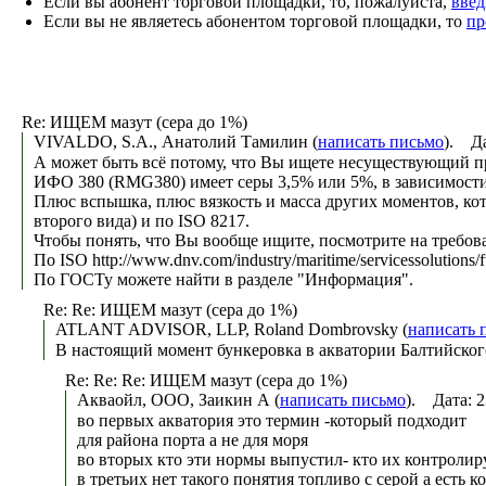
Если вы абонент торговой площадки, то, пожалуйста,
введ
Если вы не являетесь абонентом торговой площадки, то
пр
Re: ИЩЕМ мазут (сера до 1%)
VIVALDO, S.A., Анатолий Тамилин (
написать письмо
). Да
А может быть всё потому, что Вы ищете несуществующий п
ИФО 380 (RMG380) имеет серы 3,5% или 5%, в зависимости от 
Плюс вспышка, плюс вязкость и масса других моментов, ко
второго вида) и по ISO 8217.
Чтобы понять, что Вы вообще ищите, посмотрите на требов
По ISO http://www.dnv.com/industry/maritime/servicessolutions/fue
По ГОСТу можете найти в разделе "Информация".
Re: Re: ИЩЕМ мазут (сера до 1%)
ATLANT ADVISOR, LLP, Roland Dombrovsky (
написать 
В настоящий момент бункеровка в акватории Балтийског
Re: Re: Re: ИЩЕМ мазут (сера до 1%)
Акваойл, ООО, Заикин А (
написать письмо
). Дата: 
во первых акватория это термин -который подходит
для района порта а не для моря
во вторых кто эти нормы выпустил- кто их контролиру
в третьих нет такого понятия топливо с серой а есть