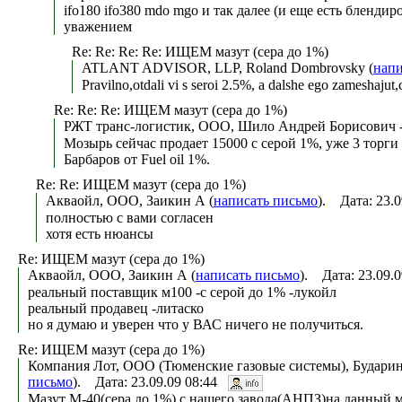
ifo180 ifo380 mdo mgo и так далее (и еще есть блендир
уважением
Re: Re: Re: Re: ИЩЕМ мазут (сера до 1%)
ATLANT ADVISOR, LLP, Roland Dombrovsky (
напи
Pravilno,otdali vi s seroi 2.5%, a dalshe ego zameshaju
Re: Re: Re: ИЩЕМ мазут (сера до 1%)
РЖТ транс-логистик, ООО, Шило Андрей Борисович - 
Мозырь сейчас продает 15000 с серой 1%, уже 3 торги 
Барбаров от Fuel oil 1%.
Re: Re: ИЩЕМ мазут (сера до 1%)
Акваойл, ООО, Заикин А (
написать письмо
). Дата: 23.
полностью с вами согласен
хотя есть нюансы
Re: ИЩЕМ мазут (сера до 1%)
Акваойл, ООО, Заикин А (
написать письмо
). Дата: 23.09.
реальный поставщик м100 -с серой до 1% -лукойл
реальный продавец -литаско
но я думаю и уверен что у ВАС ничего не получиться.
Re: ИЩЕМ мазут (сера до 1%)
Компания Лот, ООО (Тюменские газовые системы), Бударин 
письмо
). Дата: 23.09.09 08:44
Мазут М-40(сера до 1%) с нашего завода(АНПЗ)на данный м