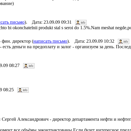
ование)
сать письмо
). Дата: 23.09.09 09:31
t,chto bi okonchatelnii produkt stal s seroi do 1.5%.Nam meshat negde,
фин. директор (
написать письмо
). Дата: 23.09.09 10:32
- есть деньги на предоплату и залог - организуем за день. После
09.09 08:27
09 08:25
Сергей Александрович - директор департамента нефти и нефтеп
омент все объёмы законтрактованы.Если будет интересное пред