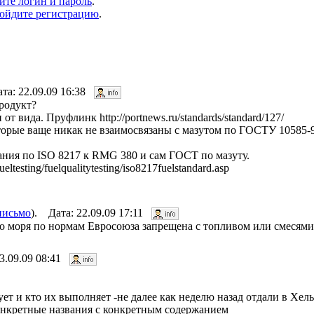
ите логин и пароль
.
ойдите регистрацию
.
та: 22.09.09 16:38
родукт?
вида. Пруфлинк http://portnews.ru/standards/standard/127/
торые ваще никак не взаимосвязаны с мазутом по ГОСТУ 10585-9
ания по ISO 8217 к RMG 380 и сам ГОСТ по мазуту.
ltesting/fuelqualitytesting/iso8217fuelstandard.asp
письмо
). Дата: 22.09.09 17:11
о моря по нормам Евросоюза запрещена с топливом или смесями 
23.09.09 08:41
ет и кто их выполняет -не далее как неделю назад отдали в Хель
 конкретные названия с конкретным содержанием