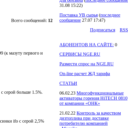
для бензина
(
последнее сообщение
31.08 15:22
)
Поставка УВ сырья
(
последнее
сообщение
27.07 17:47
)
Всего сообщений:
12
Подпиcаться
RSS
АБОНЕНТОВ НА САЙТЕ:
0
9 (к мазуту первого и
СЕРВИСЫ NGE.RU
Размести спрос на NGE.RU
On-line расчет ЖД тарифа
СТАТЬИ
с серой больше 1.5%.
06.02.23
Многофункциональные
активаторы горения HiTECH 0810
от компании «ОНК»
21.02.22
Контроль за качеством
дизтоплива при доставке
синки ifo с серой 2,5%
потребителю компанией