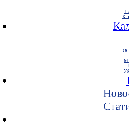
По
Кат
Ка
Объ
Ма
Уб
Ново
Стати