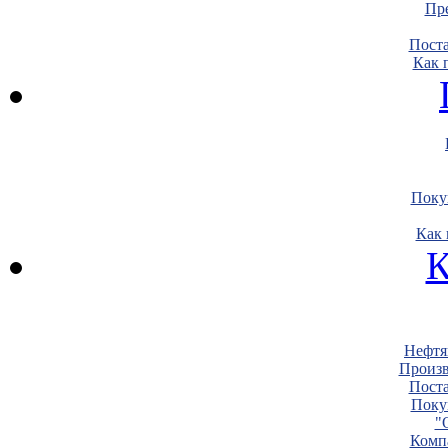
Пре
Пост
Как 
Поку
Как 
К
Нефтя
Произв
Пост
Поку
"
Комп