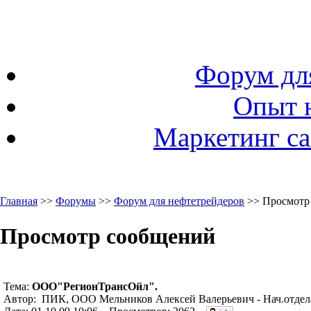
Форум дл
Опыт 
Маркетинг са
Главная
>>
Форумы
>>
Форум для нефтетрейдеров
>> Просмотр
Просмотр сообщений
Тема:
ООО"РегионТрансОйл".
Автор: ПИК, ООО Мельников Алексей Валерьевич - Нач.отдела