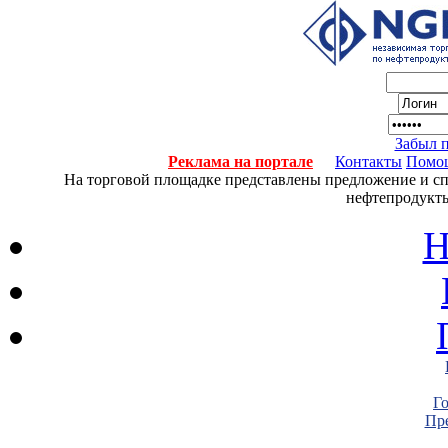
Забыл 
Реклама на портале
Контакты
Помо
На торговой площадке представлены предложение и спро
нефтепродукты
Н
Г
Пре