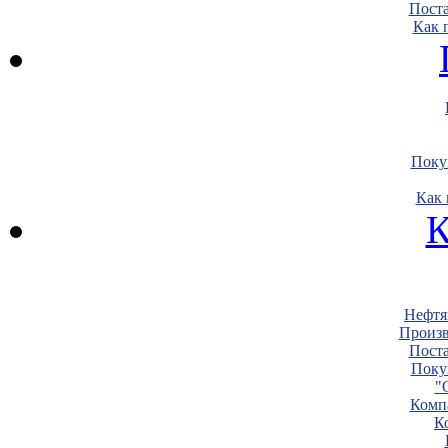
Пост
Как 
Поку
Как 
К
Нефтя
Произв
Пост
Поку
"
Комп
К