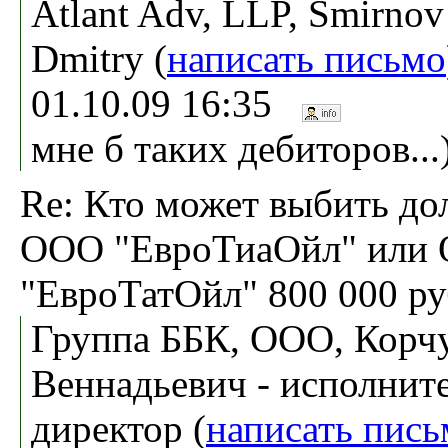
Atlant Adv, LLP, Smirnov
Dmitry (
написать письмо
01.10.09 16:35
мне б таких дебиторов...)
Re: Кто может выбить до
ООО "ЕвроТиаОйл" или
"ЕвроТатОйл" 800 000 ру
Группа ББК, ООО, Корч
Веннадьевич - исполнит
директор (
написать пись