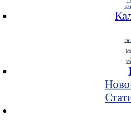
По
Кат
Ка
Объ
Ма
Уб
Ново
Стати