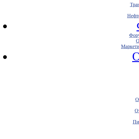
Тра
Нефт
Фору
О
Маркети
О
О
О
Пи