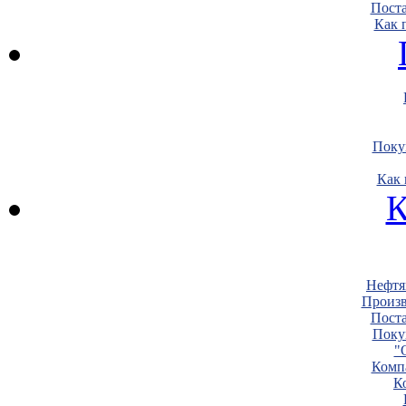
Пост
Как 
Поку
Как 
К
Нефтя
Произв
Пост
Поку
"
Комп
К