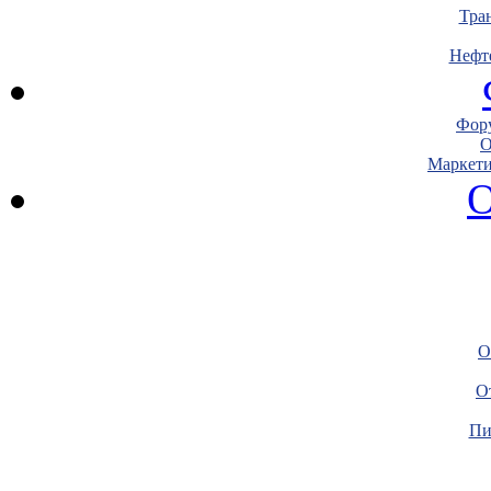
Тра
Нефт
Фору
О
Маркети
О
О
О
Пи