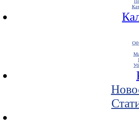
По
Кат
Ка
Объ
Ма
Уб
Ново
Стати