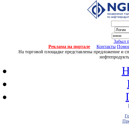
Забыл 
Реклама на портале
Контакты
Помо
На торговой площадке представлены предложение и спро
нефтепродукты
Н
Г
Пре