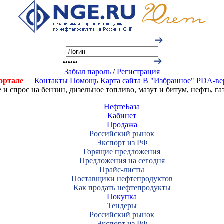
Забыл пароль
/
Регистрация
ортале
Контакты
Помощь
Карта сайта
В "Избранное"
PDA-ве
 спрос на бензин, дизельное топливо, мазут и битум, нефть, г
НефтеБаза
Кабинет
Продажа
Российский рынок
Экспорт из РФ
Горящие предложения
Предложения на сегодня
Прайс-листы
Поставщики нефтепродуктов
Как продать нефтепродукты
Покупка
Тендеры
Российский рынок
Экспорт из РФ