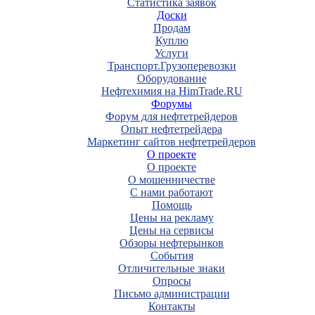
Статистика заявок
Доски
Продам
Куплю
Услуги
Транспорт.Грузоперевозки
Оборудование
Нефтехимия на HimTrade.RU
Форумы
Форум для нефтетрейдеров
Опыт нефтетрейдера
Маркетинг сайтов нефтетрейдеров
О проекте
О проекте
О мошенничестве
С нами работают
Помощь
Цены на рекламу
Цены на сервисы
Обзоры нефтерынков
События
Отличительные знаки
Опросы
Письмо администрации
Контакты