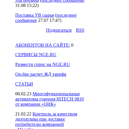
для бензина
(
последнее сообщение
31.08 15:22
)
Поставка УВ сырья
(
последнее
сообщение
27.07 17:47
)
Подпиcаться
RSS
АБОНЕНТОВ НА САЙТЕ:
0
СЕРВИСЫ NGE.RU
Размести спрос на NGE.RU
On-line расчет ЖД тарифа
СТАТЬИ
06.02.23
Многофункциональные
активаторы горения HiTECH 0810
от компании «ОНК»
21.02.22
Контроль за качеством
дизтоплива при доставке
потребителю компанией