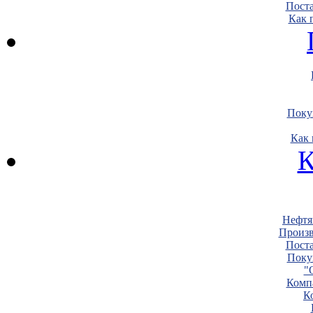
Пост
Как 
Поку
Как 
К
Нефтя
Произв
Пост
Поку
"
Комп
К