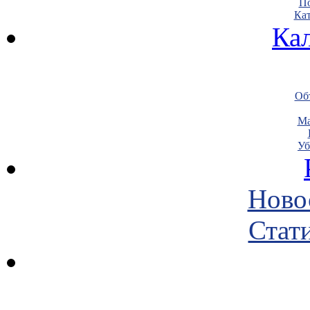
По
Кат
Ка
Объ
Ма
Уб
Ново
Стати