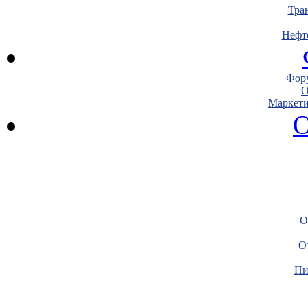
Тра
Нефт
Фору
О
Маркети
О
О
О
Пи