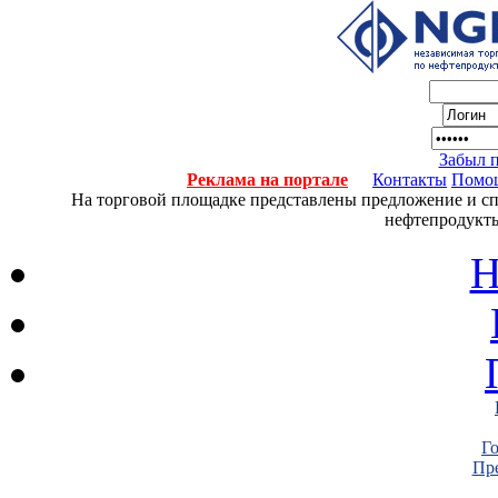
Забыл 
Реклама на портале
Контакты
Помо
На торговой площадке представлены предложение и спро
нефтепродукты
Н
Г
Пре