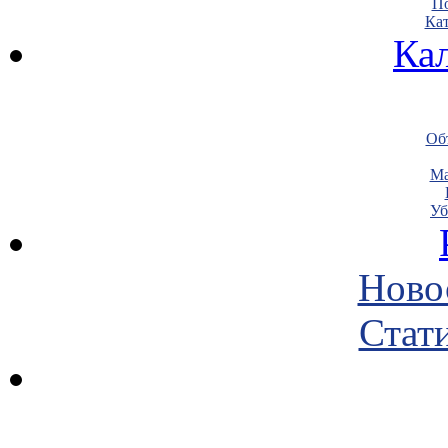
По
Кат
Ка
Объ
Ма
Уб
Ново
Стати