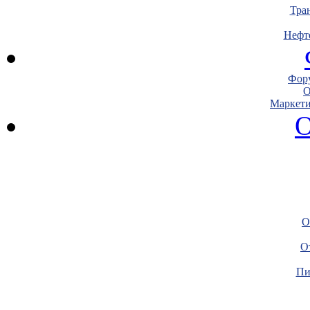
Тра
Нефт
Фору
О
Маркети
О
О
О
Пи