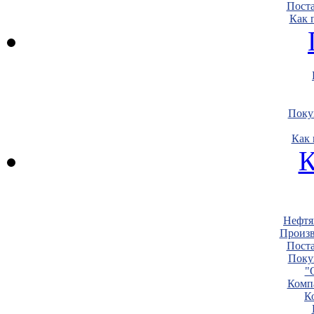
Пост
Как 
Поку
Как 
К
Нефтя
Произв
Пост
Поку
"
Комп
К