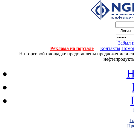
Забыл 
Реклама на портале
Контакты
Помо
На торговой площадке представлены предложение и спро
нефтепродукты
Н
Г
Пре