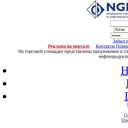
Забыл 
Реклама на портале
Контакты
Помо
На торговой площадке представлены предложение и спро
нефтепродукты
Н
Г
Пре