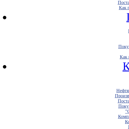
Пост
Как 
Поку
Как 
К
Нефтя
Произв
Пост
Поку
"
Комп
К