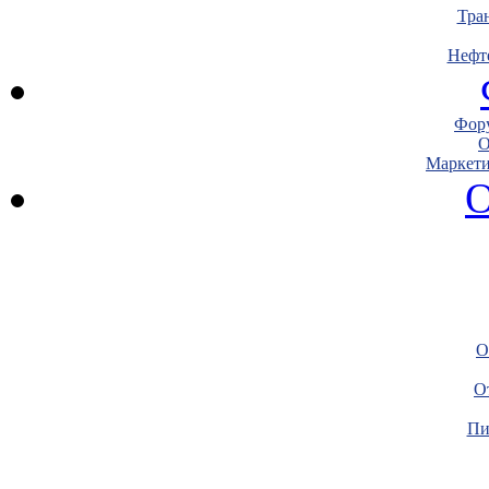
Тра
Нефт
Фору
О
Маркети
О
О
О
Пи