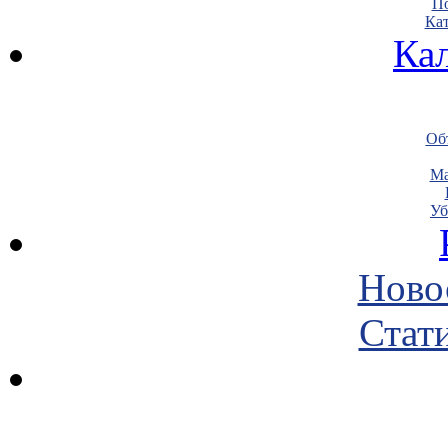
По
Кат
Ка
Объ
Ма
Уб
Ново
Стати