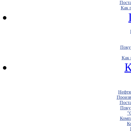
Пост
Как 
Поку
Как 
К
Нефтя
Произв
Пост
Поку
"
Комп
К