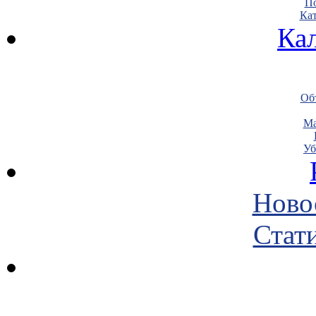
По
Кат
Ка
Объ
Ма
Уб
Ново
Стати