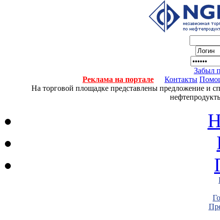
Забыл 
Реклама на портале
Контакты
Помо
На торговой площадке представлены предложение и спро
нефтепродукты
Н
Г
Пре