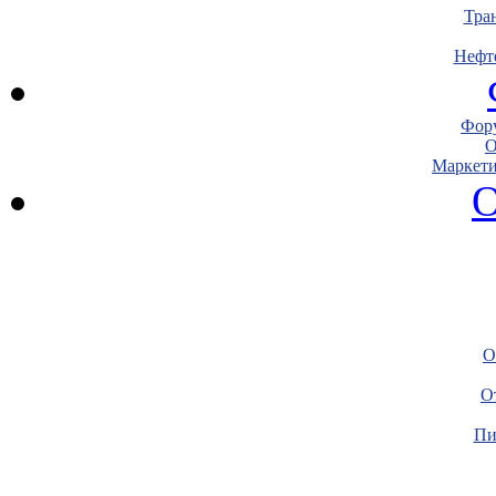
Тра
Нефт
Фору
О
Маркети
О
О
О
Пи