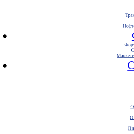
Тра
Нефт
Фору
О
Маркети
О
О
О
Пи