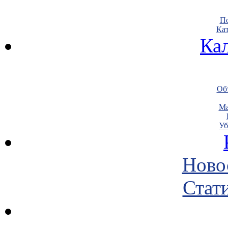
По
Кат
Ка
Объ
Ма
Уб
Ново
Стати