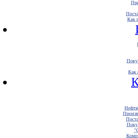
Пре
Пост
Как 
Поку
Как 
К
Нефтя
Произв
Пост
Поку
"
Комп