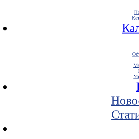
По
Кат
Ка
Объ
Ма
Уб
Ново
Стати