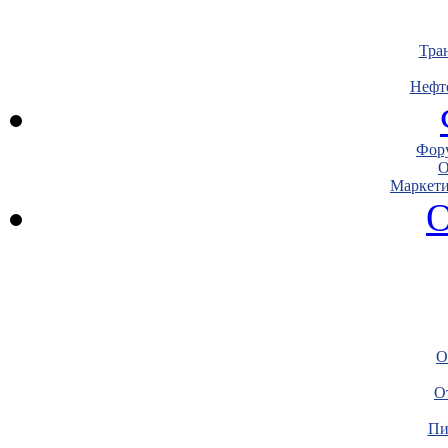
Тра
Нефт
Фору
О
Маркети
О
О
О
Пи