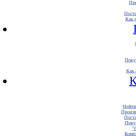
Пре
Пост
Как 
Поку
Как 
К
Нефтя
Произв
Пост
Поку
"
Комп