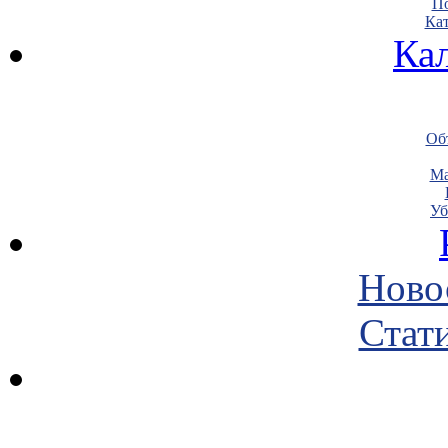
По
Кат
Ка
Объ
Ма
Уб
Ново
Стати