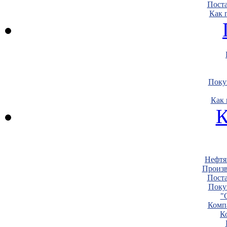
Пост
Как 
Поку
Как 
К
Нефтя
Произв
Пост
Поку
"
Комп
К