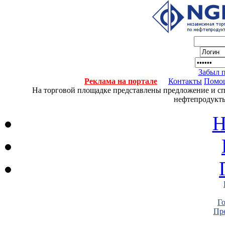
Забыл 
Реклама на портале
Контакты
Помо
На торговой площадке представлены предложение и спро
нефтепродукты
Н
Г
Пре