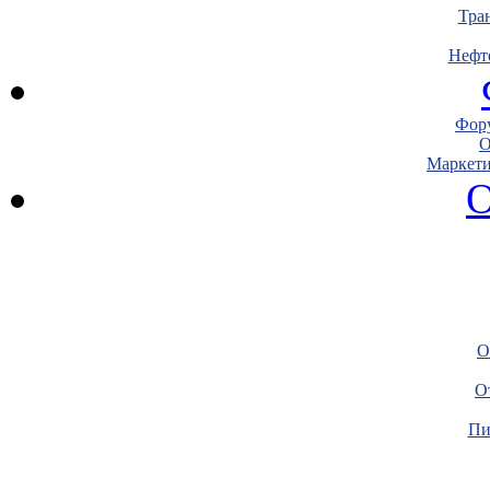
Тра
Нефт
Фору
О
Маркети
О
О
О
Пи