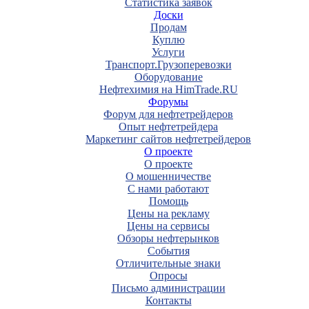
Статистика заявок
Доски
Продам
Куплю
Услуги
Транспорт.Грузоперевозки
Оборудование
Нефтехимия на HimTrade.RU
Форумы
Форум для нефтетрейдеров
Опыт нефтетрейдера
Маркетинг сайтов нефтетрейдеров
О проекте
О проекте
О мошенничестве
С нами работают
Помощь
Цены на рекламу
Цены на сервисы
Обзоры нефтерынков
События
Отличительные знаки
Опросы
Письмо администрации
Контакты