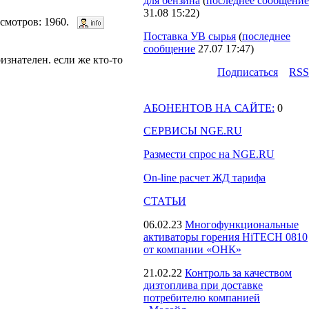
для бензина
(
последнее сообщение
31.08 15:22
)
росмотров: 1960.
Поставка УВ сырья
(
последнее
сообщение
27.07 17:47
)
изнателен. если же кто-то
Подпиcаться
RSS
АБОНЕНТОВ НА САЙТЕ:
0
СЕРВИСЫ NGE.RU
Размести спрос на NGE.RU
On-line расчет ЖД тарифа
СТАТЬИ
06.02.23
Многофункциональные
активаторы горения HiTECH 0810
от компании «ОНК»
21.02.22
Контроль за качеством
дизтоплива при доставке
потребителю компанией