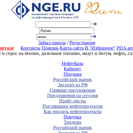
Забыл пароль
/
Регистрация
ортале
Контакты
Помощь
Карта сайта
В "Избранное"
PDA-ве
 спрос на бензин, дизельное топливо, мазут и битум, нефть, г
НефтеБаза
Кабинет
Продажа
Российский рынок
Экспорт из РФ
Горящие предложения
Предложения на сегодня
Прайс-листы
Поставщики нефтепродуктов
Как продать нефтепродукты
Покупка
Тендеры
Российский рынок
Экспорт из РФ