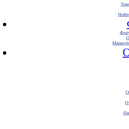
Тра
Нефт
Фору
О
Маркети
О
О
О
Пи