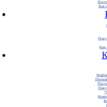
Пост
Как 
Поку
Как 
К
Нефтя
Произв
Пост
Поку
"
Комп
К