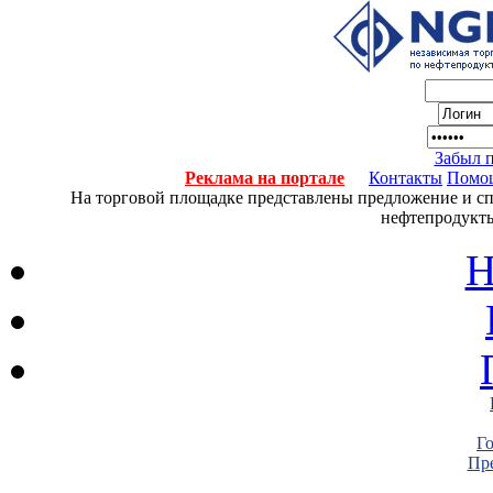
Забыл 
Реклама на портале
Контакты
Помо
На торговой площадке представлены предложение и спро
нефтепродукты
Н
Г
Пре