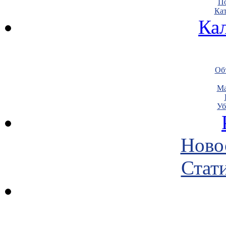
По
Кат
Ка
Объ
Ма
Уб
Ново
Стати