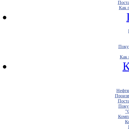
Пост
Как 
Поку
Как 
К
Нефтя
Произв
Пост
Поку
"
Комп
К