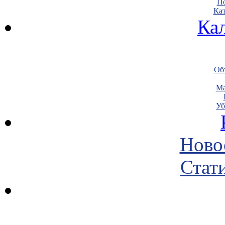
По
Кат
Ка
Объ
Ма
Уб
Ново
Стати