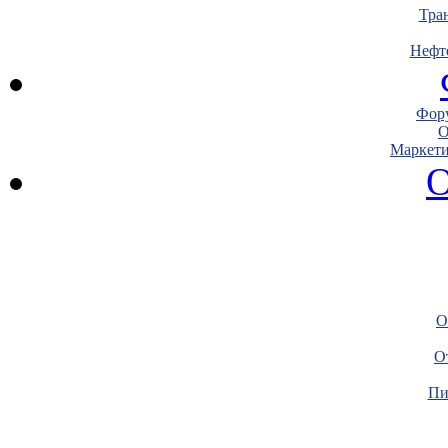
Тра
Нефт
Фору
О
Маркети
О
О
О
Пи