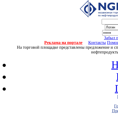
Забыл 
Реклама на портале
Контакты
Помо
На торговой площадке представлены предложение и спро
нефтепродукты
Н
Г
Пре