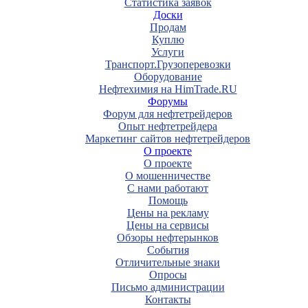
Статистика заявок
Доски
Продам
Куплю
Услуги
Транспорт.Грузоперевозки
Оборудование
Нефтехимия на HimTrade.RU
Форумы
Форум для нефтетрейдеров
Опыт нефтетрейдера
Маркетинг сайтов нефтетрейдеров
О проекте
О проекте
О мошенничестве
С нами работают
Помощь
Цены на рекламу
Цены на сервисы
Обзоры нефтерынков
События
Отличительные знаки
Опросы
Письмо администрации
Контакты