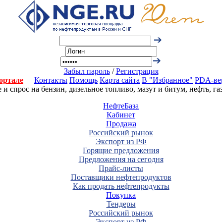
Забыл пароль
/
Регистрация
ортале
Контакты
Помощь
Карта сайта
В "Избранное"
PDA-ве
 спрос на бензин, дизельное топливо, мазут и битум, нефть, г
НефтеБаза
Кабинет
Продажа
Российский рынок
Экспорт из РФ
Горящие предложения
Предложения на сегодня
Прайс-листы
Поставщики нефтепродуктов
Как продать нефтепродукты
Покупка
Тендеры
Российский рынок
Экспорт из РФ