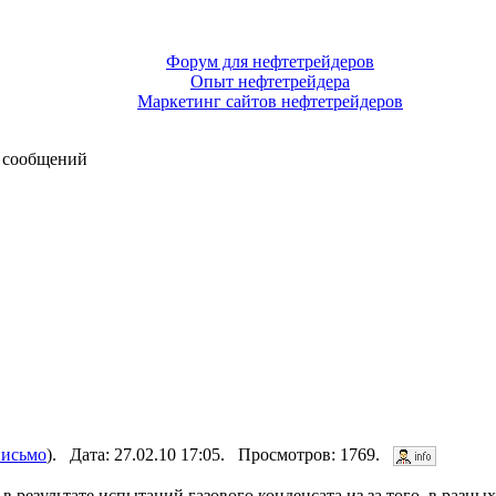
Форум для нефтетрейдеров
Опыт нефтетрейдера
Маркетинг сайтов нефтетрейдеров
 сообщений
письмо
). Дата: 27.02.10 17:05. Просмотров: 1769.
 результате испытаний газового конденсата из за того, в разн