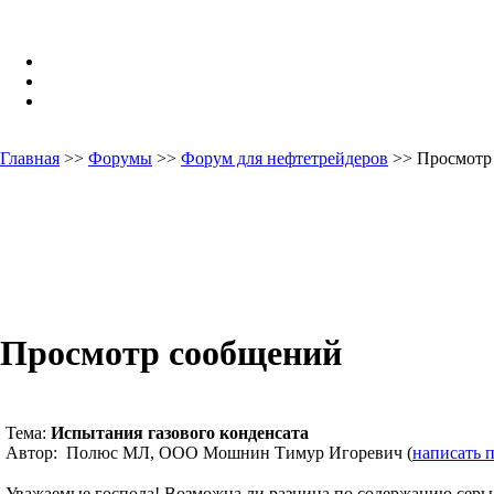
Главная
>>
Форумы
>>
Форум для нефтетрейдеров
>> Просмотр
Просмотр сообщений
Тема:
Испытания газового конденсата
Автор: Полюс МЛ, ООО Мошнин Тимур Игоревич (
написать 
Уважаемые господа! Возможна ли разница по содержанию серы в