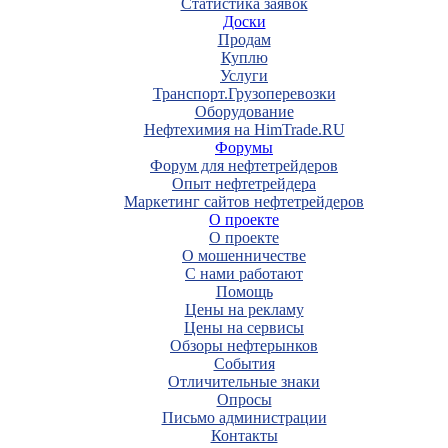
Статистика заявок
Доски
Продам
Куплю
Услуги
Транспорт.Грузоперевозки
Оборудование
Нефтехимия на HimTrade.RU
Форумы
Форум для нефтетрейдеров
Опыт нефтетрейдера
Маркетинг сайтов нефтетрейдеров
О проекте
О проекте
О мошенничестве
С нами работают
Помощь
Цены на рекламу
Цены на сервисы
Обзоры нефтерынков
События
Отличительные знаки
Опросы
Письмо администрации
Контакты