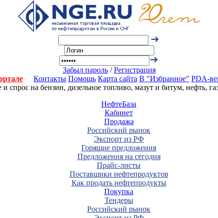
Забыл пароль
/
Регистрация
ортале
Контакты
Помощь
Карта сайта
В "Избранное"
PDA-ве
 спрос на бензин, дизельное топливо, мазут и битум, нефть, г
НефтеБаза
Кабинет
Продажа
Российский рынок
Экспорт из РФ
Горящие предложения
Предложения на сегодня
Прайс-листы
Поставщики нефтепродуктов
Как продать нефтепродукты
Покупка
Тендеры
Российский рынок
Экспорт из РФ