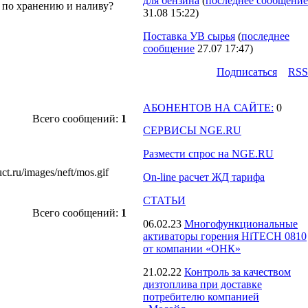
для бензина
(
последнее сообщение
 по хранению и наливу?
31.08 15:22
)
Поставка УВ сырья
(
последнее
сообщение
27.07 17:47
)
Подпиcаться
RSS
АБОНЕНТОВ НА САЙТЕ:
0
Всего сообщений:
1
СЕРВИСЫ NGE.RU
Размести спрос на NGE.RU
ru/images/neft/mos.gif
On-line расчет ЖД тарифа
СТАТЬИ
Всего сообщений:
1
06.02.23
Многофункциональные
активаторы горения HiTECH 0810
от компании «ОНК»
21.02.22
Контроль за качеством
дизтоплива при доставке
потребителю компанией