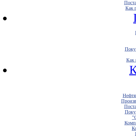
Пост
Как 
Поку
Как 
К
Нефтя
Произв
Пост
Поку
"
Комп
К