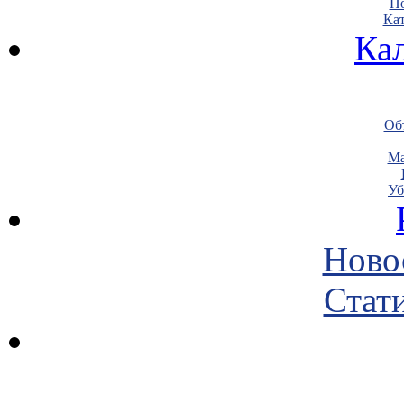
По
Кат
Ка
Объ
Ма
Уб
Ново
Стати