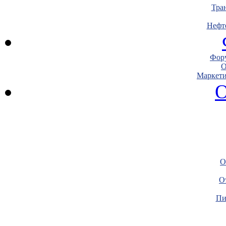
Тра
Нефт
Фору
О
Маркети
О
О
О
Пи