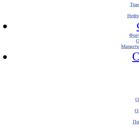
Тра
Нефт
Фору
О
Маркети
О
О
О
Пи