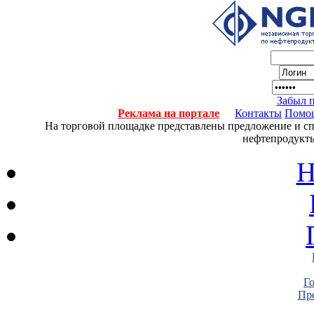
Забыл 
Реклама на портале
Контакты
Помо
На торговой площадке представлены предложение и спро
нефтепродукты
Н
Г
Пре