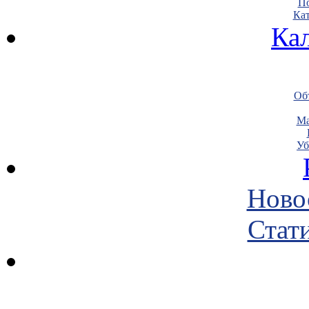
По
Кат
Ка
Объ
Ма
Уб
Ново
Стати