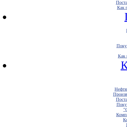
Пост
Как 
Поку
Как 
К
Нефтя
Произв
Пост
Поку
"
Комп
К