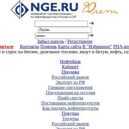
Забыл пароль
/
Регистрация
ортале
Контакты
Помощь
Карта сайта
В "Избранное"
PDA-ве
 спрос на бензин, дизельное топливо, мазут и битум, нефть, г
НефтеБаза
Кабинет
Продажа
Российский рынок
Экспорт из РФ
Горящие предложения
Предложения на сегодня
Прайс-листы
Поставщики нефтепродуктов
Как продать нефтепродукты
Покупка
Тендеры
Российский рынок
Экспорт из РФ