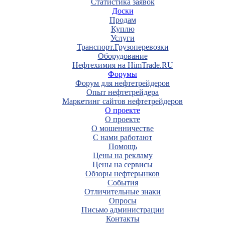
Статистика заявок
Доски
Продам
Куплю
Услуги
Транспорт.Грузоперевозки
Оборудование
Нефтехимия на HimTrade.RU
Форумы
Форум для нефтетрейдеров
Опыт нефтетрейдера
Маркетинг сайтов нефтетрейдеров
О проекте
О проекте
О мошенничестве
С нами работают
Помощь
Цены на рекламу
Цены на сервисы
Обзоры нефтерынков
События
Отличительные знаки
Опросы
Письмо администрации
Контакты