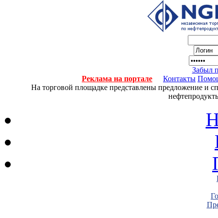
Забыл 
Реклама на портале
Контакты
Помо
На торговой площадке представлены предложение и спро
нефтепродукты
Н
Г
Пре