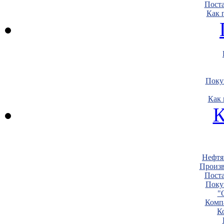
Пост
Как 
Поку
Как 
К
Нефтя
Произв
Пост
Поку
"
Комп
К