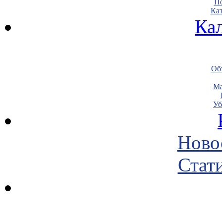
По
Кат
Ка
Объ
Ма
Уб
Ново
Стати