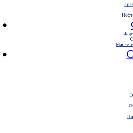
Тра
Нефт
Фору
О
Маркети
О
О
О
Пи