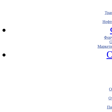
Тра
Нефт
Фору
О
Маркети
О
О
О
Пи