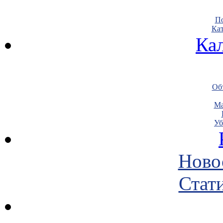
По
Кат
Ка
Объ
Ма
Уб
Ново
Стати