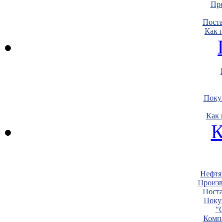
Пре
Пост
Как 
Поку
Как 
К
Нефтя
Произв
Пост
Поку
"
Комп