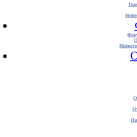
Тра
Нефт
Фору
О
Маркети
О
О
О
Пи