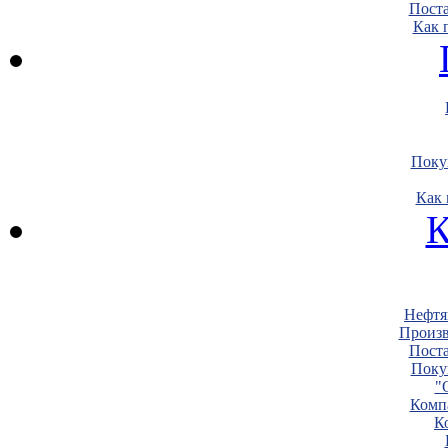
Пост
Как 
Поку
Как 
К
Нефтя
Произв
Пост
Поку
"
Комп
К