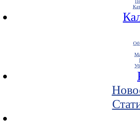
По
Кат
Ка
Объ
Ма
Уб
Ново
Стати