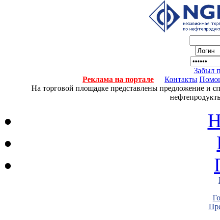
Забыл 
Реклама на портале
Контакты
Помо
На торговой площадке представлены предложение и спро
нефтепродукты
Н
Г
Пре