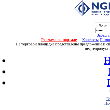
Забыл 
Реклама на портале
Контакты
Помо
На торговой площадке представлены предложение и спро
нефтепродукты
Н
Г
Пре