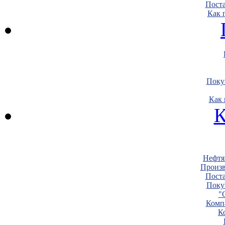
Пост
Как 
Поку
Как 
К
Нефтя
Произв
Пост
Поку
"
Комп
К