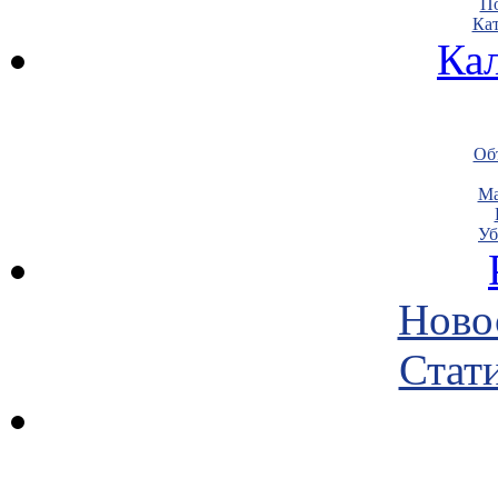
По
Кат
Ка
Объ
Ма
Уб
Ново
Стати