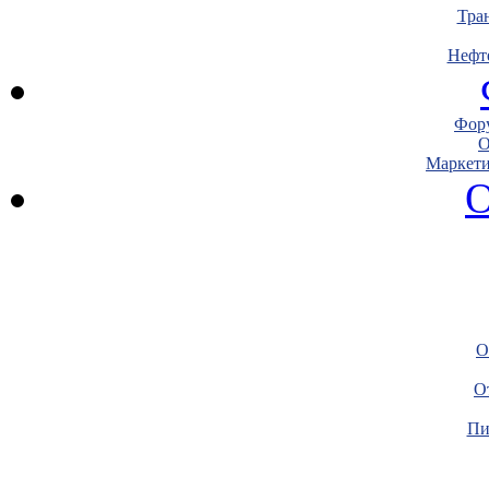
Тра
Нефт
Фору
О
Маркети
О
О
О
Пи