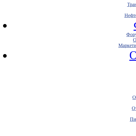
Тра
Нефт
Фору
О
Маркети
О
О
О
Пи