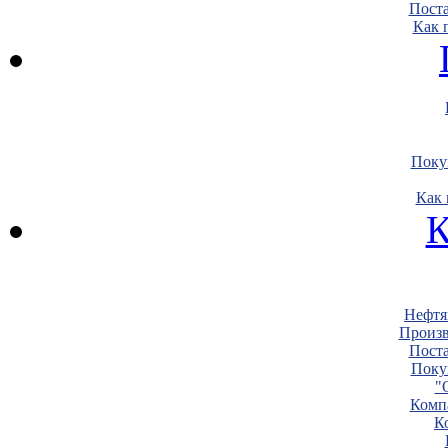
Пост
Как 
Поку
Как 
К
Нефтя
Произв
Пост
Поку
"
Комп
К