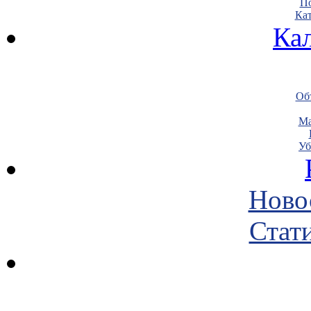
По
Кат
Ка
Объ
Ма
Уб
Ново
Стати