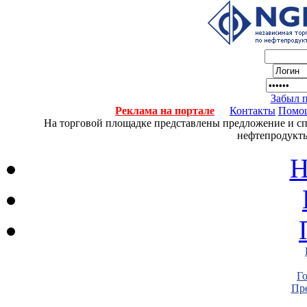
Забыл 
Реклама на портале
Контакты
Помо
На торговой площадке представлены предложение и спро
нефтепродукты
Н
Г
Пре