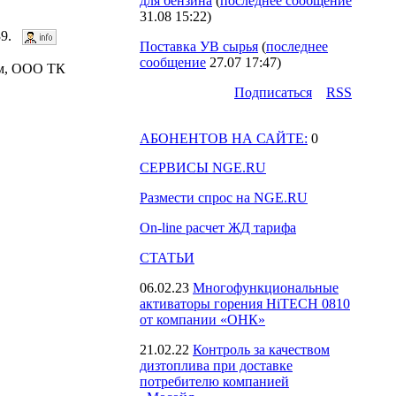
для бензина
(
последнее сообщение
31.08 15:22
)
239.
Поставка УВ сырья
(
последнее
сообщение
27.07 17:47
)
ем, ООО ТК
Подпиcаться
RSS
АБОНЕНТОВ НА САЙТЕ:
0
СЕРВИСЫ NGE.RU
Размести спрос на NGE.RU
On-line расчет ЖД тарифа
СТАТЬИ
06.02.23
Многофункциональные
активаторы горения HiTECH 0810
от компании «ОНК»
21.02.22
Контроль за качеством
дизтоплива при доставке
потребителю компанией