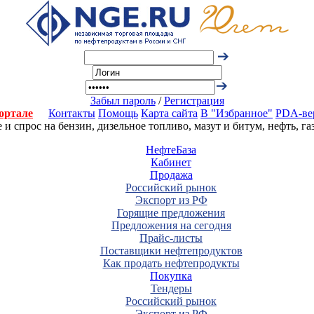
Забыл пароль
/
Регистрация
ортале
Контакты
Помощь
Карта сайта
В "Избранное"
PDA-ве
 спрос на бензин, дизельное топливо, мазут и битум, нефть, г
НефтеБаза
Кабинет
Продажа
Российский рынок
Экспорт из РФ
Горящие предложения
Предложения на сегодня
Прайс-листы
Поставщики нефтепродуктов
Как продать нефтепродукты
Покупка
Тендеры
Российский рынок
Экспорт из РФ