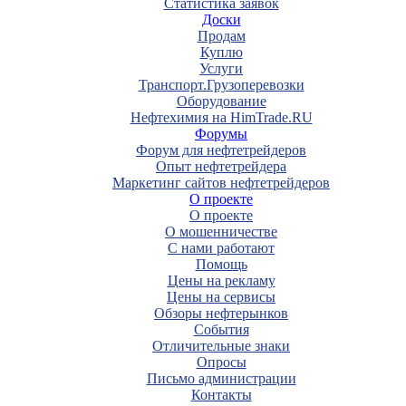
Статистика заявок
Доски
Продам
Куплю
Услуги
Транспорт.Грузоперевозки
Оборудование
Нефтехимия на HimTrade.RU
Форумы
Форум для нефтетрейдеров
Опыт нефтетрейдера
Маркетинг сайтов нефтетрейдеров
О проекте
О проекте
О мошенничестве
С нами работают
Помощь
Цены на рекламу
Цены на сервисы
Обзоры нефтерынков
События
Отличительные знаки
Опросы
Письмо администрации
Контакты