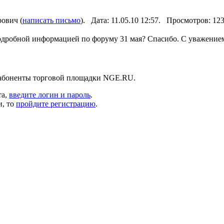
ович (
написать письмо
). Дата: 11.05.10 12:57. Просмотров: 1
одробной информацией по форуму 31 мая? Спасибо. С уважени
 абоненты торговой площадки NGE.RU.
та,
введите логин и пароль
.
и, то
пройдите регистрацию
.