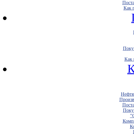
Пост
Как 
Поку
Как 
К
Нефтя
Произв
Пост
Поку
"
Комп
К