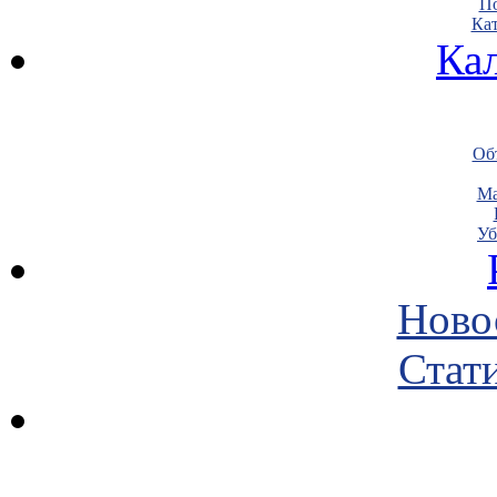
По
Кат
Ка
Объ
Ма
Уб
Ново
Стати