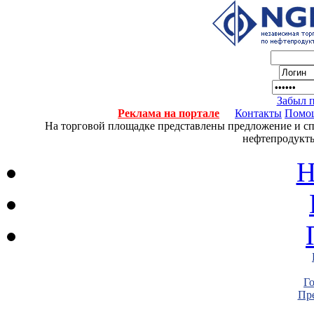
Забыл 
Реклама на портале
Контакты
Помо
На торговой площадке представлены предложение и спро
нефтепродукты
Н
Г
Пре