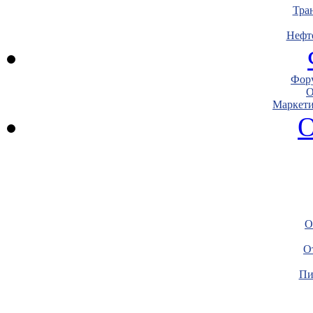
Тра
Нефт
Фору
О
Маркети
О
О
О
Пи