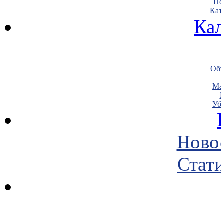
По
Кат
Ка
Объ
Ма
Уб
Ново
Стати