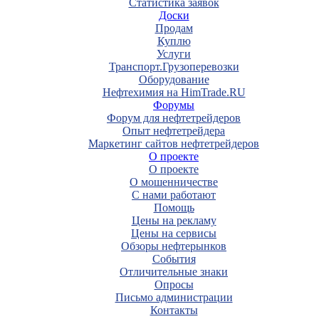
Статистика заявок
Доски
Продам
Куплю
Услуги
Транспорт.Грузоперевозки
Оборудование
Нефтехимия на HimTrade.RU
Форумы
Форум для нефтетрейдеров
Опыт нефтетрейдера
Маркетинг сайтов нефтетрейдеров
О проекте
О проекте
О мошенничестве
С нами работают
Помощь
Цены на рекламу
Цены на сервисы
Обзоры нефтерынков
События
Отличительные знаки
Опросы
Письмо администрации
Контакты