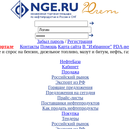
Забыл пароль
/
Регистрация
ортале
Контакты
Помощь
Карта сайта
В "Избранное"
PDA-ве
 спрос на бензин, дизельное топливо, мазут и битум, нефть, г
НефтеБаза
Кабинет
Продажа
Российский рынок
Экспорт из РФ
Горящие предложения
Предложения на сегодня
Прайс-листы
Поставщики нефтепродуктов
Как продать нефтепродукты
Покупка
Тендеры
Российский рынок
Экспорт из РФ