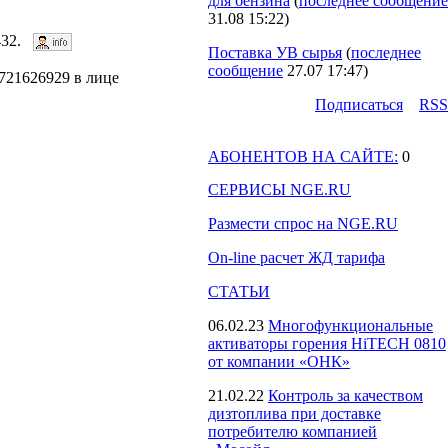
для бензина
(
последнее сообщение
31.08 15:22
)
1432.
Поставка УВ сырья
(
последнее
сообщение
27.07 17:47
)
721626929 в лице
Подпиcаться
RSS
АБОНЕНТОВ НА САЙТЕ:
0
СЕРВИСЫ NGE.RU
Размести спрос на NGE.RU
On-line расчет ЖД тарифа
СТАТЬИ
06.02.23
Многофункциональные
активаторы горения HiTECH 0810
от компании «ОНК»
21.02.22
Контроль за качеством
дизтоплива при доставке
потребителю компанией