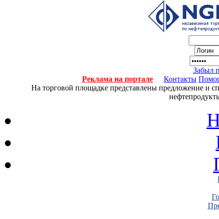
Забыл 
Реклама на портале
Контакты
Помо
На торговой площадке представлены предложение и спро
нефтепродукты
Н
Г
Пре