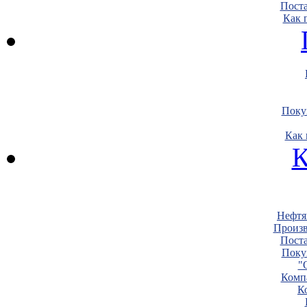
Пост
Как 
Поку
Как 
К
Нефтя
Произв
Пост
Поку
"
Комп
К