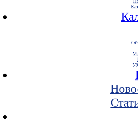
По
Кат
Ка
Объ
Ма
Уб
Ново
Стати