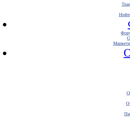
Тра
Нефт
Фору
О
Маркети
О
О
О
Пи