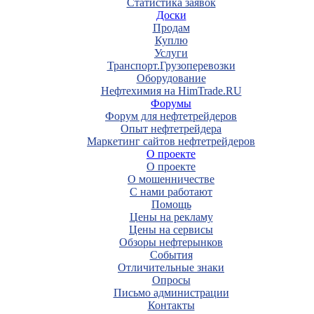
Статистика заявок
Доски
Продам
Куплю
Услуги
Транспорт.Грузоперевозки
Оборудование
Нефтехимия на HimTrade.RU
Форумы
Форум для нефтетрейдеров
Опыт нефтетрейдера
Маркетинг сайтов нефтетрейдеров
О проекте
О проекте
О мошенничестве
С нами работают
Помощь
Цены на рекламу
Цены на сервисы
Обзоры нефтерынков
События
Отличительные знаки
Опросы
Письмо администрации
Контакты