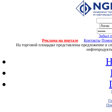
Забыл 
Реклама на портале
Контакты
Помо
На торговой площадке представлены предложение и спро
нефтепродукты
Н
Г
Пре