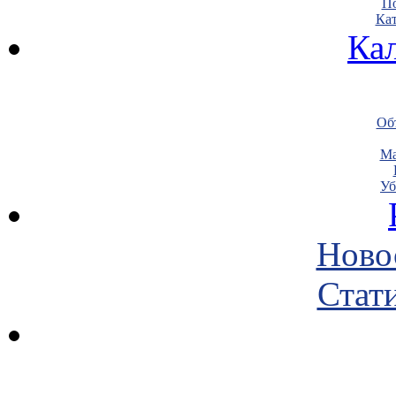
По
Кат
Ка
Объ
Ма
Уб
Ново
Стати