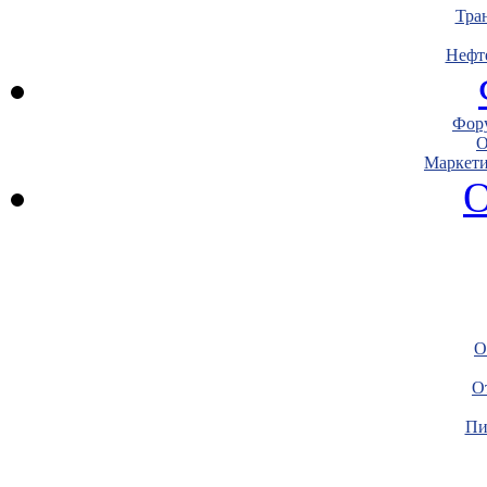
Тра
Нефт
Фору
О
Маркети
О
О
О
Пи