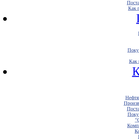
Пост
Как 
Поку
Как 
К
Нефтя
Произв
Пост
Поку
"
Комп
К