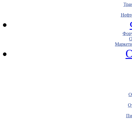
Тра
Нефт
Фору
О
Маркети
О
О
О
Пи