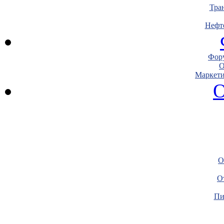
Тра
Нефт
Фору
О
Маркети
О
О
О
Пи