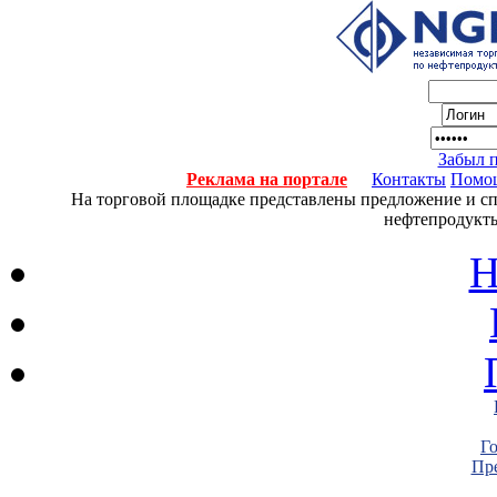
Забыл 
Реклама на портале
Контакты
Помо
На торговой площадке представлены предложение и спро
нефтепродукты
Н
Г
Пре