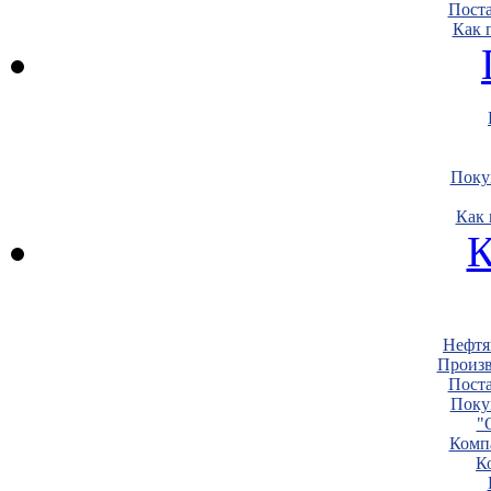
Пост
Как 
Поку
Как 
К
Нефтя
Произв
Пост
Поку
"
Комп
К