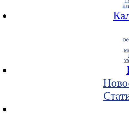
По
Кат
Ка
Объ
Ма
Уб
Ново
Стати