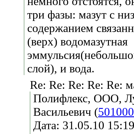
немного отстоятся, о
три фазы: мазут с ни
содержанием связан
(верх) водомазутная
эммульсия(небольшо
слой), и вода.
Re: Re: Re: Re: Re: 
Полифлекс, ООО, Л
Васильевич (
501000
Дата: 31.05.10 15: