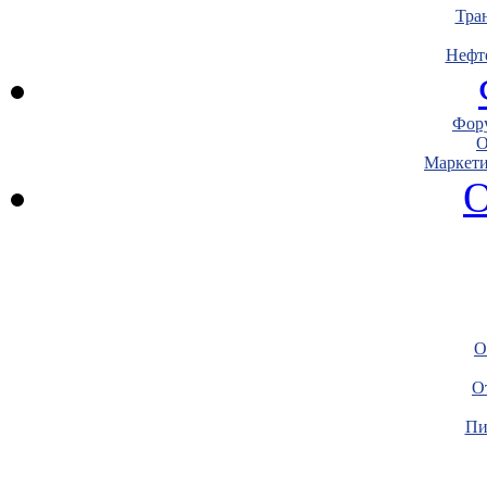
Тра
Нефт
Фору
О
Маркети
О
О
О
Пи