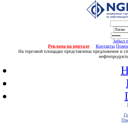
Забыл 
Реклама на портале
Контакты
Помо
На торговой площадке представлены предложение и спро
нефтепродукты
Н
Г
Пре