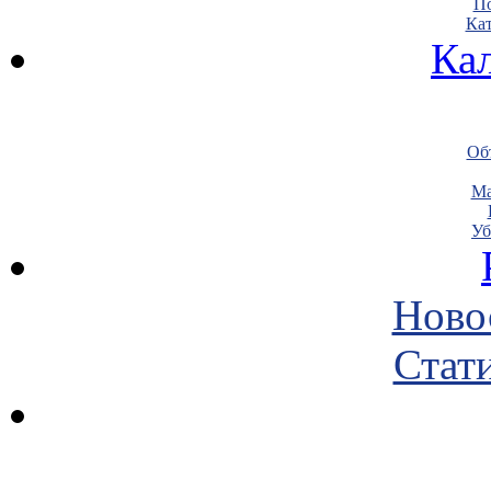
По
Кат
Ка
Объ
Ма
Уб
Ново
Стати