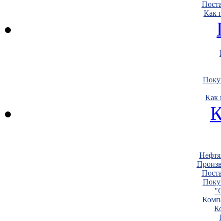
Пост
Как 
Поку
Как 
К
Нефтя
Произв
Пост
Поку
"
Комп
К