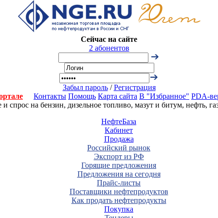
Сейчас на сайте
2 абонентов
Забыл пароль
/
Регистрация
ортале
Контакты
Помощь
Карта сайта
В "Избранное"
PDA-ве
 спрос на бензин, дизельное топливо, мазут и битум, нефть, г
НефтеБаза
Кабинет
Продажа
Российский рынок
Экспорт из РФ
Горящие предложения
Предложения на сегодня
Прайс-листы
Поставщики нефтепродуктов
Как продать нефтепродукты
Покупка
Тендеры