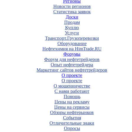
Регионы
Новости регионов
Статистика заявок
Доски
Продам
Куплю
Услуги
Транспорт.Грузоперевозки
Оборудование
Нефтехимия на HimTrade.RU
Форумы
Форум для нефтетрейдеров
Опыт нефтетрейдера
Маркетинг сайтов нефтетрейдеров
О проекте
О проекте
О мошенничестве
С нами работают
Помощь
Цены на рекламу
Цены на сервисы
Обзоры нефтерынков
События
Отличительные знаки
Опросы