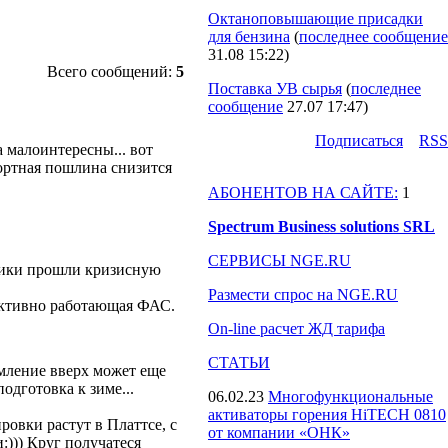
Октаноповышающие присадки
для бензина
(
последнее сообщение
31.08 15:22
)
Всего сообщений:
5
Поставка УВ сырья
(
последнее
сообщение
27.07 17:47
)
Подпиcаться
RSS
 малоинтересны... вот
портная пошлина снизится
АБОНЕНТОВ НА САЙТЕ:
1
Spectrum Business solutions SRL
СЕРВИСЫ NGE.RU
омики прошли кризисную
Размести спрос на NGE.RU
 активно работающая ФАС.
On-line расчет ЖД тарифа
СТАТЬИ
ремление вверх может еще
одготовка к зиме...
06.02.23
Многофункциональные
активаторы горения HiTECH 0810
ировки растут в Платтсе, с
от компании «ОНК»
:))) Круг получатеся