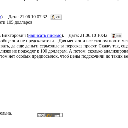
о
). Дата: 21.06.10 07:32
фти 105 долларов
ь Викторович (
написать письмо
). Дата: 21.06.10 10:42
вообще они не предсказатели... Для меня они все скопом почти м
ать, да еще деньги серьезные за пересказ просят. Скажу так, ещ
изко не подходят к 100 долларам. А потом, сколько анализирова
отом нет особых предпосылок, чтоб цены подскочили до таких в
ельна.