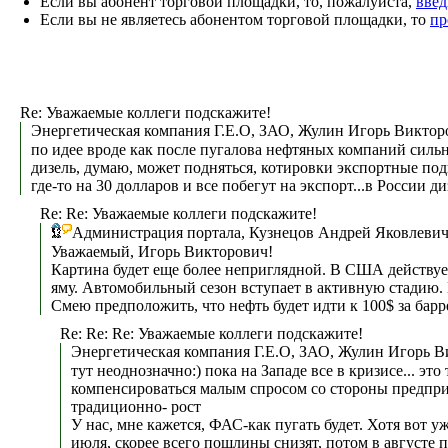
Если вы абонент торговой площадки, то, пожалуйста,
введ
Если вы не являетесь абонентом торговой площадки, то
пр
Re: Уважаемые коллеги подскажите!
Энергетическая компания Г.Е.О, ЗАО, Жулин Игорь Виктор
по идее вроде как после пугалова нефтяных компаний сильн
дизель, думаю, может подняться, котировки экспортные подн
где-то на 30 долларов и все побегут на экспорт...в России ди
Re: Re: Уважаемые коллеги подскажите!
Администрация портала, Кузнецов Андрей Яковлевич
Уважаемый, Игорь Викторович!
Картина будет еще более неприглядной. В США действуе
яму. Автомобильный сезон вступает в активную стадию. 
Смею предположить, что нефть будет идти к 100$ за бар
Re: Re: Re: Уважаемые коллеги подскажите!
Энергетическая компания Г.Е.О, ЗАО, Жулин Игорь В
тут неоднозначно:) пока на Западе все в кризисе... эт
компенсироваться малым спросом со стороны предприяти
традиционно- рост
У нас, мне кажется, ФАС-как пугать будет. Хотя вот уж
июля, скорее всего пошлины снизят, потом в августе п