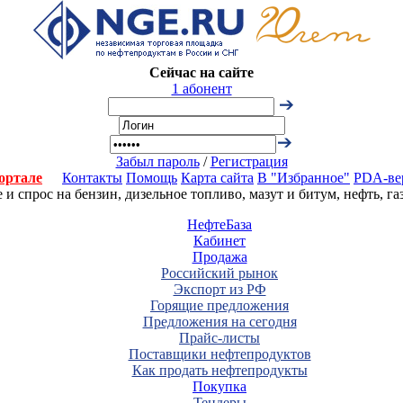
Сейчас на сайте
1 абонент
Забыл пароль
/
Регистрация
ортале
Контакты
Помощь
Карта сайта
В "Избранное"
PDA-ве
 спрос на бензин, дизельное топливо, мазут и битум, нефть, г
НефтеБаза
Кабинет
Продажа
Российский рынок
Экспорт из РФ
Горящие предложения
Предложения на сегодня
Прайс-листы
Поставщики нефтепродуктов
Как продать нефтепродукты
Покупка
Тендеры