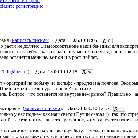
ите логин и пароль
.
ойдите регистрацию
.
ович (
написать письмо
). Дата: 18.06.10 11:06
о расти не должно... высокооктанове наши бензины для экспорта
ялись, хотя сейчас как-то на одном месте топчутся, с июля экс
зеля останется меньше, вот он и в рост пойдет...
 (
info@nge.ru
). Дата: 18.06.10 12:18
т мораторий на добычу на шельфе - продлен на полгода. Экон
Приближается сезон ураганов в Атлантике.
рель. Вопрос - что останется на внутреннем рынке? Правильно -
икторович (
написать письмо
). Дата: 18.06.10 12:57
о только у нас подъем как наш светоч Путин сказал:))) так что ст
й... а сезон отпусков -это временное, хотя в августе начнется п
е вот-вот все ломиться на экспорт будут... момент подошел - кот
овысят... в промежуток все побегут на экспорт и снизя котировки