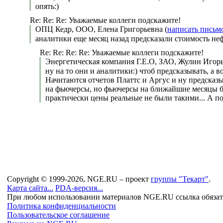
опять:)
Re: Re: Re: Уважаемые коллеги подскажите!
ОПЦ Кедр, ООО, Елена Григорьевна (
написать письм
аналитики еще месяц назад предсказали стоимость не
Re: Re: Re: Re: Уважаемые коллеги подскажите!
Энергетическая компания Г.Е.О, ЗАО, Жулин Игор
ну на то они и аналитики:) чтоб предсказывать, а 
Начитаются отчетов Платтс и Аргус и ну предсказыв
на фьючерсы, но фьючерсы на ближайшие месяцы бл
практически цены реальные не были такими... А п
Copyright © 1999-2026, NGE.RU – проект
группы "Текарт"
.
Карта сайта...
PDA-версия...
При любом использовании материалов NGE.RU ссылка обязат
Политика конфиденциальности
Пользовательское соглашение