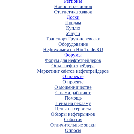
Регионы
Новости регионов
Статистика заявок
Доски
Продам
Куплю
Услуги
Транспорт.Грузоперевозки
Оборудование
Нефтехимия на HimTrade.RU
Форумы
Форум для нефтетрейдеров
Опыт нефтетрейдера
Маркетинг сайтов нефтетрейдеров
О проекте
О проекте
О мошенничестве
С нами работают
Помощь
Цены на рекламу
Цены на сервисы
Обзоры нефтерынков
События
Отличительные знаки
Опросы