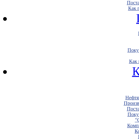
Пост
Как 
Поку
Как 
К
Нефтя
Произв
Пост
Поку
"
Комп
К