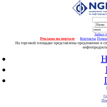
Забыл 
Реклама на портале
Контакты
Помо
На торговой площадке представлены предложение и спро
нефтепродукты
Н
Г
Пре