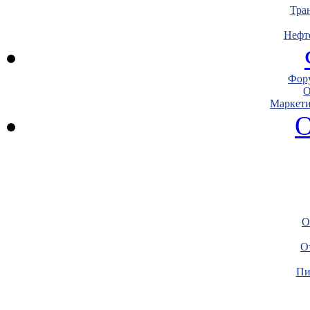
Тра
Нефт
Фору
О
Маркети
О
О
О
Пи