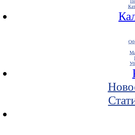
По
Кат
Ка
Объ
Ма
Уб
Ново
Стати