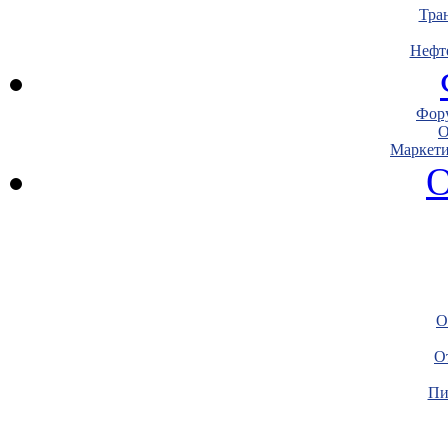
Тра
Нефт
Фору
О
Маркети
О
О
О
Пи