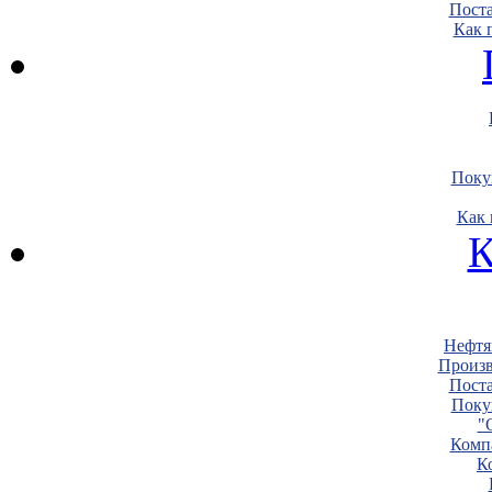
Пост
Как 
Поку
Как 
К
Нефтя
Произв
Пост
Поку
"
Комп
К