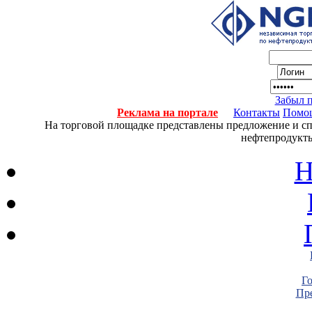
Забыл 
Реклама на портале
Контакты
Помо
На торговой площадке представлены предложение и спро
нефтепродукты
Н
Г
Пре