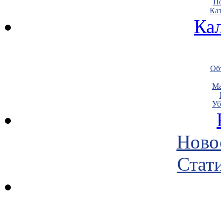
По
Кат
Ка
Объ
Ма
Уб
Ново
Стати