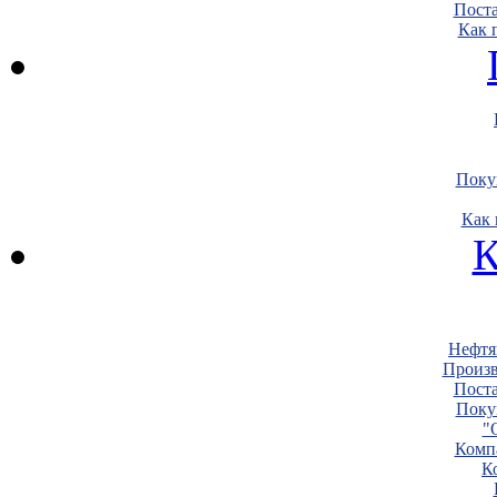
Пост
Как 
Поку
Как 
К
Нефтя
Произв
Пост
Поку
"
Комп
К