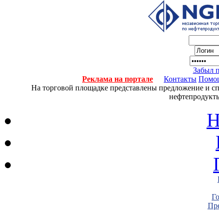
Забыл 
Реклама на портале
Контакты
Помо
На торговой площадке представлены предложение и спро
нефтепродукты
Н
Г
Пре