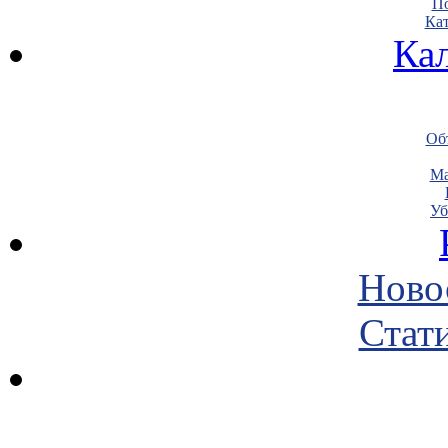
По
Кат
Ка
Объ
Ма
Уб
Ново
Стати