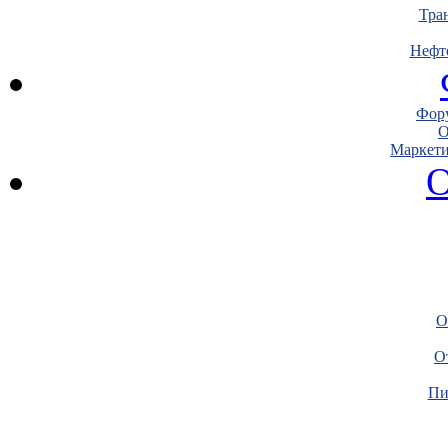
Тра
Нефт
Фору
О
Маркети
О
О
О
Пи