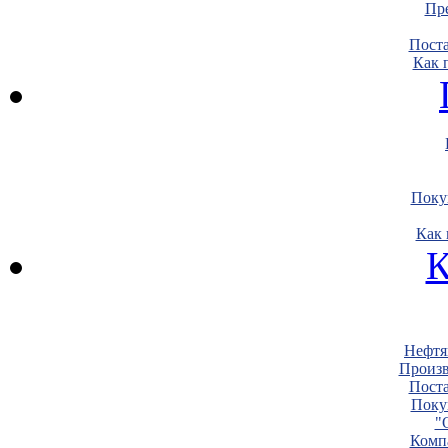
Пре
Пост
Как 
Поку
Как 
К
Нефтя
Произв
Пост
Поку
"
Комп