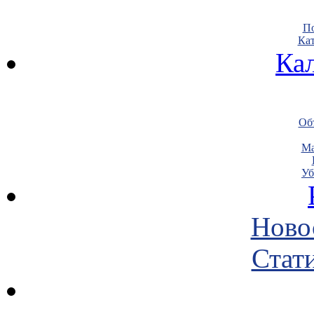
По
Кат
Ка
Объ
Ма
Уб
Ново
Стати