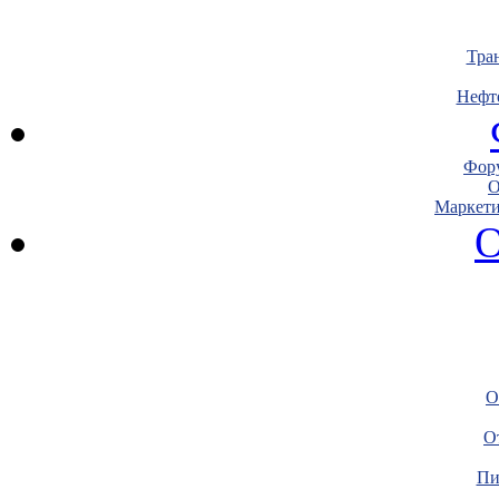
Тра
Нефт
Фору
О
Маркети
О
О
О
Пи