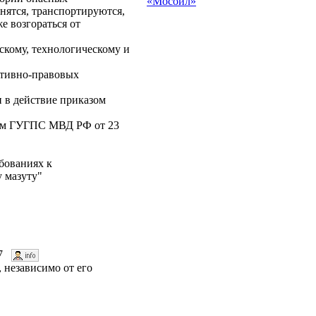
«Мосойл»
анятся, транспортируются,
е возгораться от
скому, технологическому и
ативно-правовых
 в действие приказом
зом ГУГПС МВД РФ от 23
ебованиях к
 мазуту"
:37
 независимо от его