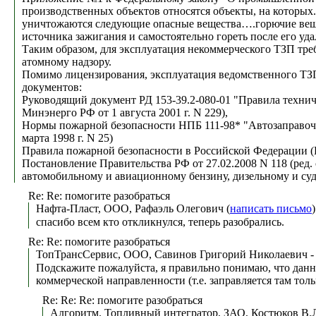
производственных объектов относятся объекты, на которых.
уничтожаются следующие опасные вещества….горючие вещест
источника зажигания и самостоятельно гореть после его у
Таким образом, для эксплуатация некоммерческого ТЗП тре
атомному надзору.
Помимо лицензирования, эксплуатация ведомственного ТЗ
документов:
Руководящий документ РД 153-39.2-080-01 "Правила технич
Минэнерго РФ от 1 августа 2001 г. N 229),
Нормы пожарной безопасности НПБ 111-98* "Автозаправоч
марта 1998 г. N 25)
Правила пожарной безопасности в Российской Федерации (
Постановление Правительства РФ от 27.02.2008 N 118 (ред.
автомобильному и авиационному бензину, дизельному и суд
Re: Re: помогите разобраться
Нафта-Пласт, ООО, Рафаэль Олегович (
написать письмо
спасибо всем кто откликнулся, теперь разобрались.
Re: Re: помогите разобраться
ТопТрансСервис, ООО, Савинов Григорий Николаевич - 
Подскажите пожалуйста, я правильно понимаю, что данн
коммерческой направленности (т.е. заправляется там тол
Re: Re: Re: помогите разобраться
Алгоритм. Топливный интегратор, ЗАО, Костюков В.Л