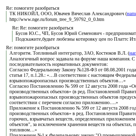
Re: помогите разобраться
ТК НИКОЙЛ, ООО, Ювачев Вячеслав Александрович (
нап
http://www.nge.ru/forum_tree_9_59792_0_0.htm
Re: Re: помогите разобраться
Бусов Ю.С., ЧП, Бусов Юрий Семенович - предпринимат
Подскажите,будьте любезны котировку цен по Платтс Ита
Re: помогите разобраться
Алгоритм. Топливный интегратор, ЗАО, Костюков В.Л. (
на
Аналогичный вопрос задавала на форуме наша компания. С 
последовательность нормативных документов:
Согласно Федеральному Закону №128-ФЗ от 08.08.2001 год
статья 17, п.1.28.: «…В соответствии с настоящим Федер
взрывопожароопасных производственных объектов…»
Согласно Постановлению № 599 от 12 августа 2008 года 
производственных объектов» (в ред. Постановлений Правите
взрывопожароопасных производственных объектов предусма
соответствии с перечнем согласно приложению….»
Приложение к Постановлению № 599 от 12 августа 2008 го
производственных объектов» в ред. Постановления Правите
горючих, взрывчатых веществ, определенных приложением
объектов", за исключением хранения веществ на объектах,
топливом…»
Приложение №1 к Федеральному закону "О промышленной 