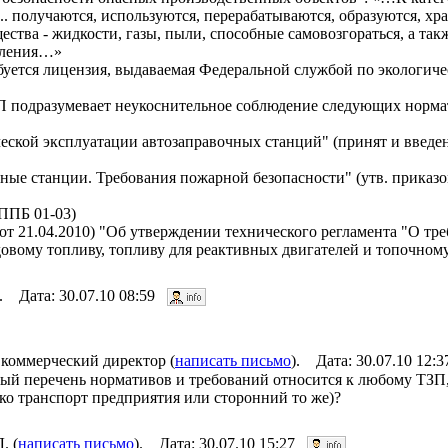
.. получаются, используются, перерабатываются, образуются, хр
ва - жидкости, газы, пыли, способные самовозгораться, а такж
даления…»
буется лицензия, выдаваемая Федеральной службой по экологиче
П подразумевает неукоснительное соблюдение следующих норм
еской эксплуатации автозаправочных станций" (принят и введен
ные станции. Требования пожарной безопасности" (утв. прика
ППБ 01-03)
 от 21.04.2010) "Об утверждении технического регламента "О тр
овому топливу, топливу для реактивных двигателей и топочному
). Дата: 30.07.10 08:59
коммерческий директор (
написать письмо
). Дата: 30.07.10 12
ый перечень нормативов и требований относится к любому ТЗП,
ько транспорт предприятия или сторонний то же)?
. (
написать письмо
). Дата: 30.07.10 15:27