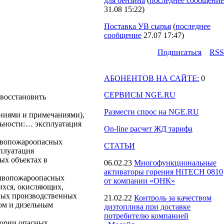
для бензина
(
последнее сообщение
31.08 15:22
)
Поставка УВ сырья
(
последнее
сообщение
27.07 17:47
)
Подпиcаться
RSS
АБОНЕНТОВ НА САЙТЕ:
0
СЕРВИСЫ NGE.RU
 восстановить
Размести спрос на NGE.RU
ениями и примечаниями),
льности:… эксплуатация
On-line расчет ЖД тарифа
рывопожароопасных
СТАТЬИ
сплуатация
ых объектах в
06.02.23
Многофункциональные
активаторы горения HiTECH 0810
рывопожароопасных
от компании «ОНК»
ихся, окисляющих,
ных производственных
21.02.22
Контроль за качеством
ном и дизельным
дизтоплива при доставке
потребителю компанией
гории опасных