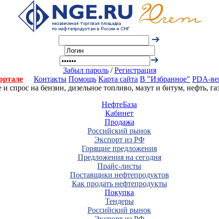
Забыл пароль
/
Регистрация
ортале
Контакты
Помощь
Карта сайта
В "Избранное"
PDA-ве
 спрос на бензин, дизельное топливо, мазут и битум, нефть, г
НефтеБаза
Кабинет
Продажа
Российский рынок
Экспорт из РФ
Горящие предложения
Предложения на сегодня
Прайс-листы
Поставщики нефтепродуктов
Как продать нефтепродукты
Покупка
Тендеры
Российский рынок
Экспорт из РФ