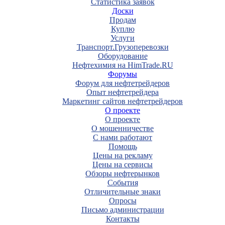
Статистика заявок
Доски
Продам
Куплю
Услуги
Транспорт.Грузоперевозки
Оборудование
Нефтехимия на HimTrade.RU
Форумы
Форум для нефтетрейдеров
Опыт нефтетрейдера
Маркетинг сайтов нефтетрейдеров
О проекте
О проекте
О мошенничестве
С нами работают
Помощь
Цены на рекламу
Цены на сервисы
Обзоры нефтерынков
События
Отличительные знаки
Опросы
Письмо администрации
Контакты