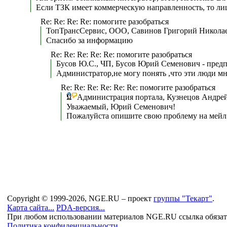
Если ТЗК имеет коммерческую направленность, то лице
Re: Re: Re: Re: помогите разобраться
ТопТрансСервис, ООО, Савинов Григорий Николаев
Спасибо за информацию
Re: Re: Re: Re: Re: помогите разобраться
Бусов Ю.С., ЧП, Бусов Юрий Семенович - предп
Администратор,не могу понять ,что эти люди мн
Re: Re: Re: Re: Re: Re: помогите разобраться
Администрация портала, Кузнецов Андрей
Уважаемый, Юрий Семенович!
Пожалуйста опишите свою проблему на мейл 
Copyright © 1999-2026, NGE.RU – проект
группы "Текарт"
.
Карта сайта...
PDA-версия...
При любом использовании материалов NGE.RU ссылка обязат
Политика конфиденциальности