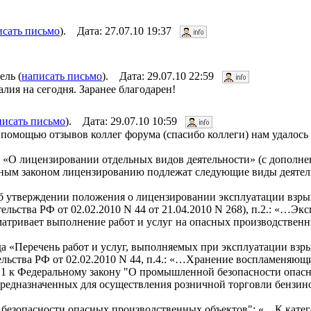
исать письмо
). Дата: 27.07.10 19:37
ель (
написать письмо
). Дата: 29.07.10 22:59
лия на сегодня. Заранее благодарен!
писать письмо
). Дата: 29.07.10 10:59
помощью отзывов коллег форума (спасибо коллеги) нам удалось
а «О лицензировании отдельных видов деятельности» (с дополн
альным законом лицензированию подлежат следующие виды деяте
«Об утверждении положения о лицензировании эксплуатации вз
льства РФ от 02.02.2010 N 44 от 21.04.2010 N 268), п.2.: «…Эк
тривает выполнение работ и услуг на опасных производственн
да «Перечень работ и услуг, выполняемых при эксплуатации вз
льства РФ от 02.02.2010 N 44, п.4.: «…Хранение воспламеняющ
 1 к Федеральному закону "О промышленной безопасности опас
 предназначенных для осуществления розничной торговли бензи
безопасности опасных производственных объектов": «…К кате