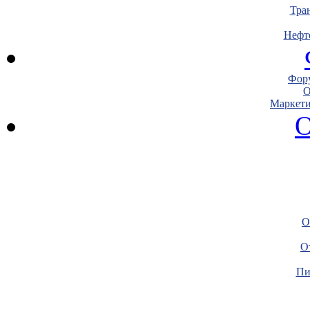
Тра
Нефт
Фору
О
Маркети
О
О
О
Пи