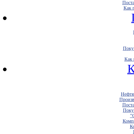
Пост
Как 
Поку
Как 
К
Нефтя
Произв
Пост
Поку
"
Комп
К