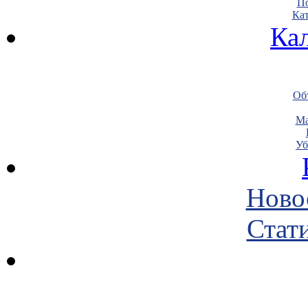
По
Кат
Ка
Объ
Ма
Уб
Ново
Стати