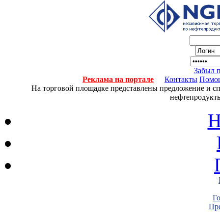
Забыл 
Реклама на портале
Контакты
Помо
На торговой площадке представлены предложение и спро
нефтепродукты
Н
Г
Пре