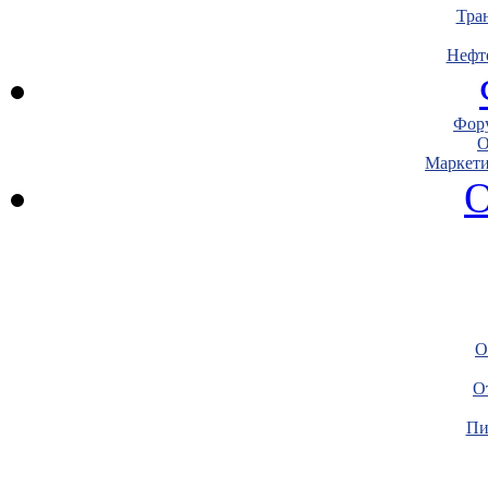
Тра
Нефт
Фору
О
Маркети
О
О
О
Пи