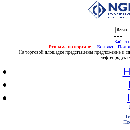
Забыл 
Реклама на портале
Контакты
Помо
На торговой площадке представлены предложение и спро
нефтепродукты
Н
Г
Пре