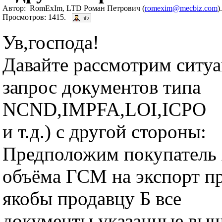
Автор: RomExIm, LTD Роман Петрович (
romexim@mecbiz.com
)
Просмотров: 1415.
Ув,господа!
Давайте рассмотрим ситу
запрос документов типа
NCND,IMPFA,LOI,ICPO
и т.д.) с другой стороны:
Предположим покупатель
объёма ГСМ на экспорт п
якобы продавцу Б все
документы,указанные выш