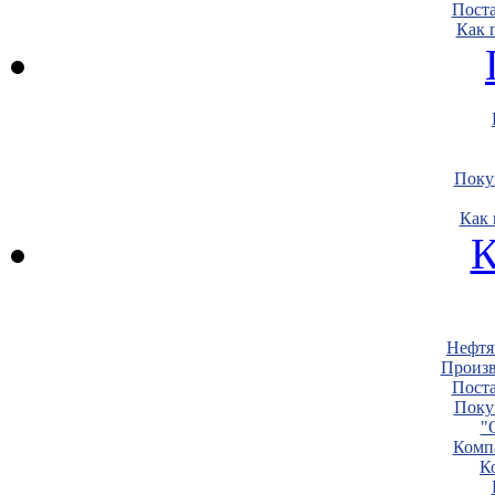
Пост
Как 
Поку
Как 
К
Нефтя
Произв
Пост
Поку
"
Комп
К