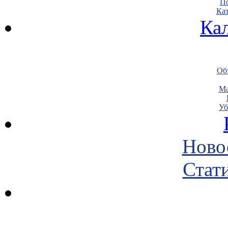
По
Кат
Ка
Объ
Ма
Уб
Ново
Стати