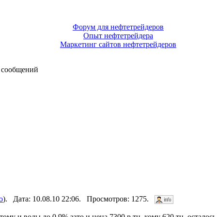
Форум для нефтетрейдеров
Опыт нефтетрейдера
Маркетинг сайтов нефтетрейдеров
 сообщений
о
). Дата: 10.08.10 22:06. Просмотров: 1275.
му и воды до 0,9% зато и цена 7300 р.тн. кому 620 тн. осталось