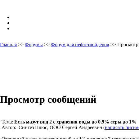
Главная
>>
Форумы
>>
Форум для нефтетрейдеров
>> Просмотр
Просмотр сообщений
Тема:
Есть мазут вид 2 с хранения воды до 0,9% серы до 1%
Автор: Синтез Плюс, ООО Сергей Андреевич (
написать письм
Отличный мазут малосернистый до 1% хранение 7 месяцев по это