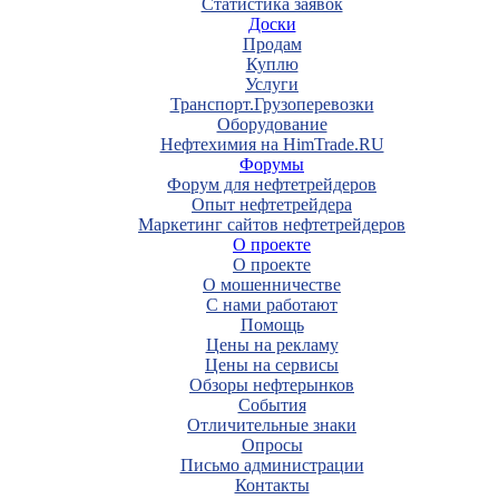
Статистика заявок
Доски
Продам
Куплю
Услуги
Транспорт.Грузоперевозки
Оборудование
Нефтехимия на HimTrade.RU
Форумы
Форум для нефтетрейдеров
Опыт нефтетрейдера
Маркетинг сайтов нефтетрейдеров
О проекте
О проекте
О мошенничестве
С нами работают
Помощь
Цены на рекламу
Цены на сервисы
Обзоры нефтерынков
События
Отличительные знаки
Опросы
Письмо администрации
Контакты