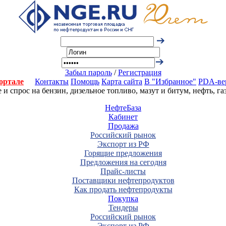
Забыл пароль
/
Регистрация
ортале
Контакты
Помощь
Карта сайта
В "Избранное"
PDA-ве
 спрос на бензин, дизельное топливо, мазут и битум, нефть, г
НефтеБаза
Кабинет
Продажа
Российский рынок
Экспорт из РФ
Горящие предложения
Предложения на сегодня
Прайс-листы
Поставщики нефтепродуктов
Как продать нефтепродукты
Покупка
Тендеры
Российский рынок
Экспорт из РФ