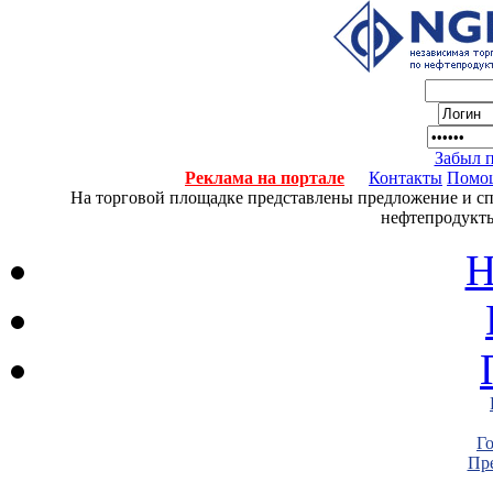
Забыл 
Реклама на портале
Контакты
Помо
На торговой площадке представлены предложение и спро
нефтепродукты
Н
Г
Пре