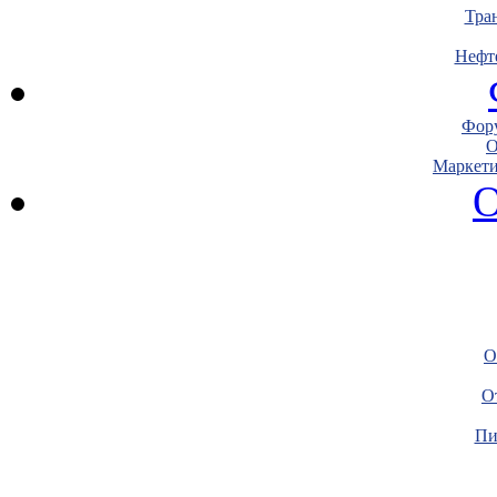
Тра
Нефт
Фору
О
Маркети
О
О
О
Пи