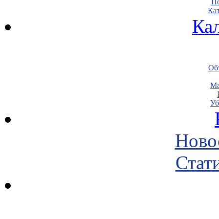
По
Кат
Ка
Объ
Ма
Уб
Ново
Стати