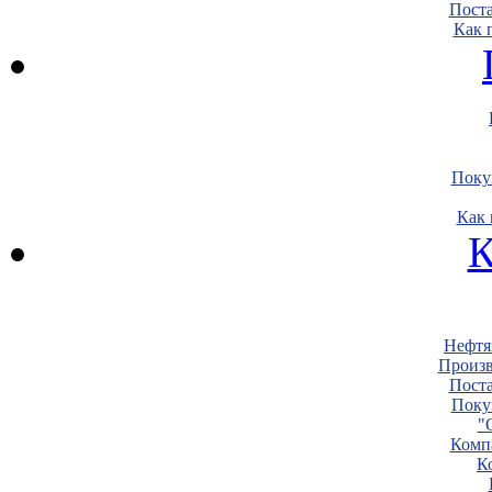
Пост
Как 
Поку
Как 
К
Нефтя
Произв
Пост
Поку
"
Комп
К