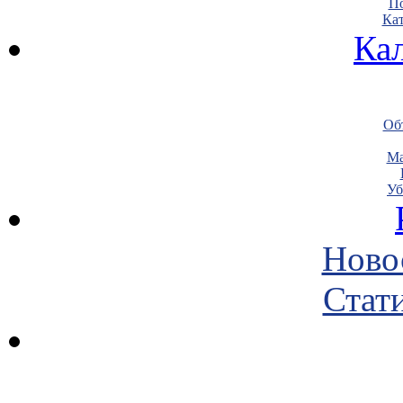
По
Кат
Ка
Объ
Ма
Уб
Ново
Стати