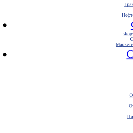
Тра
Нефт
Фору
О
Маркети
О
О
О
Пи