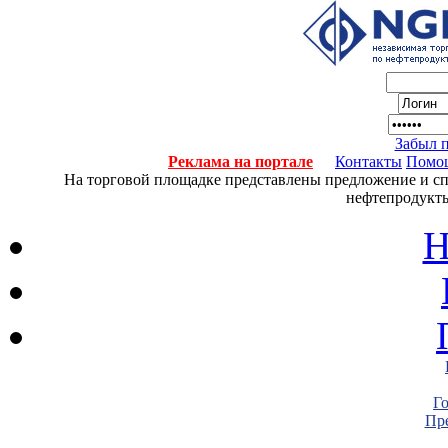
Забыл 
Реклама на портале
Контакты
Помо
На торговой площадке представлены предложение и спро
нефтепродукты
Н
Г
Пре