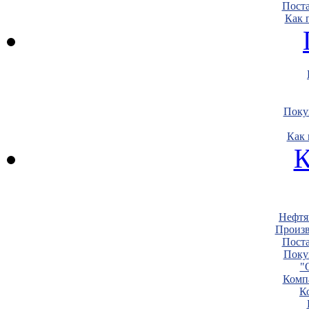
Пост
Как 
Поку
Как 
К
Нефтя
Произв
Пост
Поку
"
Комп
К