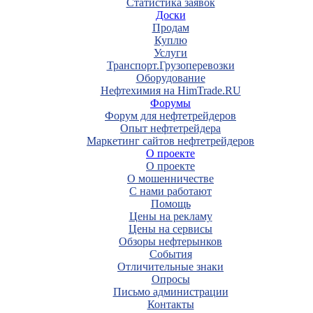
Статистика заявок
Доски
Продам
Куплю
Услуги
Транспорт.Грузоперевозки
Оборудование
Нефтехимия на HimTrade.RU
Форумы
Форум для нефтетрейдеров
Опыт нефтетрейдера
Маркетинг сайтов нефтетрейдеров
О проекте
О проекте
О мошенничестве
С нами работают
Помощь
Цены на рекламу
Цены на сервисы
Обзоры нефтерынков
События
Отличительные знаки
Опросы
Письмо администрации
Контакты