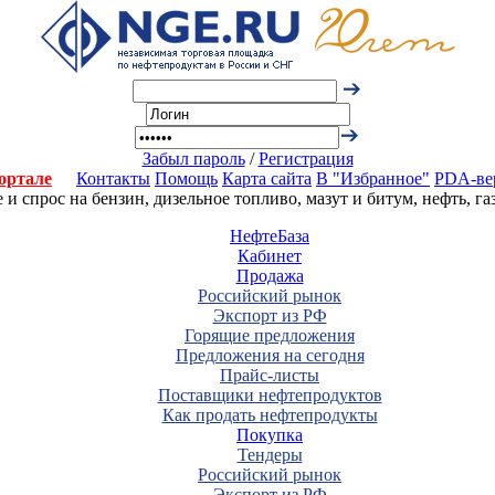
Забыл пароль
/
Регистрация
ортале
Контакты
Помощь
Карта сайта
В "Избранное"
PDA-ве
 спрос на бензин, дизельное топливо, мазут и битум, нефть, г
НефтеБаза
Кабинет
Продажа
Российский рынок
Экспорт из РФ
Горящие предложения
Предложения на сегодня
Прайс-листы
Поставщики нефтепродуктов
Как продать нефтепродукты
Покупка
Тендеры
Российский рынок
Экспорт из РФ