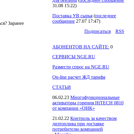
для бензина
(
последнее сообщение
31.08 15:22
)
Поставка УВ сырья
(
последнее
сообщение
27.07 17:47
)
ся? Заранее
Подпиcаться
RSS
АБОНЕНТОВ НА САЙТЕ:
0
СЕРВИСЫ NGE.RU
Размести спрос на NGE.RU
On-line расчет ЖД тарифа
СТАТЬИ
06.02.23
Многофункциональные
активаторы горения HiTECH 0810
от компании «ОНК»
21.02.22
Контроль за качеством
дизтоплива при доставке
потребителю компанией