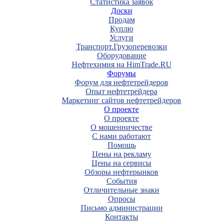
Статистика заявок
Доски
Продам
Куплю
Услуги
Транспорт.Грузоперевозки
Оборудование
Нефтехимия на HimTrade.RU
Форумы
Форум для нефтетрейдеров
Опыт нефтетрейдера
Маркетинг сайтов нефтетрейдеров
О проекте
О проекте
О мошенничестве
С нами работают
Помощь
Цены на рекламу
Цены на сервисы
Обзоры нефтерынков
События
Отличительные знаки
Опросы
Письмо администрации
Контакты