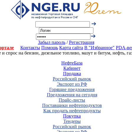
Забыл пароль
/
Регистрация
ортале
Контакты
Помощь
Карта сайта
В "Избранное"
PDA-ве
 спрос на бензин, дизельное топливо, мазут и битум, нефть, г
НефтеБаза
Кабинет
Продажа
Российский рынок
Экспорт из РФ
Горящие предложения
Предложения на сегодня
Прайс-листы
Поставщики нефтепродуктов
Как продать нефтепродукты
Покупка
Тендеры
Российский рынок
Экспорт из РФ