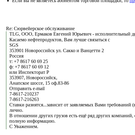
Если вы не являетесь абонентом торговой площадки, то
пр
Re: Сюрвейерское обслуживание
TLG, ООО, Ермаков Евгений Юрьевич - исполнительный ди
Касаемо нефтепродуктов, Вам лучше связаться с
SGS
353901 Новороссийск ул. Сакко и Ванцетти 2
Россия
т: +7 8617 60 69 25
ф: +7 8617 60 69 12
или Инспекторат Р
353907, Новороссийск,
Анапское шоссе, 15 оф.83-86
Отправить e-mail
7-8617-210237
7-8617-216263
Ставки разнятся...зависит от заявляемых Вами требований (
лично.
В отношении других грузов есть ещё ряд других компаний,
полную информацию.
С Уважением.