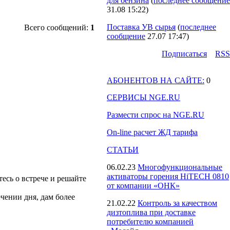
для бензина
(
последнее сообщение
31.08 15:22
)
Поставка УВ сырья
(
последнее
Всего сообщений:
1
сообщение
27.07 17:47
)
Подпиcаться
RSS
АБОНЕНТОВ НА САЙТЕ:
0
СЕРВИСЫ NGE.RU
Размести спрос на NGE.RU
On-line расчет ЖД тарифа
СТАТЬИ
06.02.23
Многофункциональные
активаторы горения HiTECH 0810
тесь о встрече и решайте
от компании «ОНК»
чении дня, дам более
21.02.22
Контроль за качеством
дизтоплива при доставке
потребителю компанией