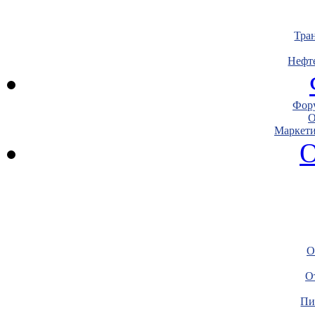
Тра
Нефт
Фору
О
Маркети
О
О
О
Пи