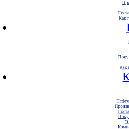
Пре
Пост
Как 
Поку
Как 
К
Нефтя
Произв
Пост
Поку
"
Комп