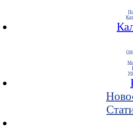
По
Кат
Ка
Объ
Ма
Уб
Ново
Стати